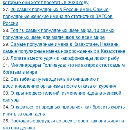
которые они хотят посетить в 2023 году
27.
20 самых популярных в России имен. Самые
популярные женские имена по статистике ЗАГСов
России
28.
Топ 10 самых популярных имен мира. 10 самых
популярных имен для мальчиков во всем мире
29.
Самые популярные имена в Казахстане. Названы
самые популярные имена новорожденных в Казахстане
30.
Лопата вместо удочки: как африканцы ловят рыбу
31.
Миллиардеры Голливуда: кто из актеров стал самым
богатым в мире
32.
Без табака: путеводитель по очищению и
восстановлению организма после отказа от курения
33.
Открытие десятилетий: изменение идеала женской
фигуры
34.
Отказаться от вредных привычек: как бросить курить
и пить за один день
35.
Роскошные девушки со всех сторон: как они живут и
что они делают