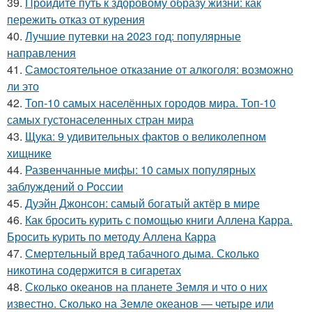
39.
Пройдите путь к здоровому образу жизни: как
пережить отказ от курения
40.
Лучшие путевки на 2023 год: популярные
направления
41.
Самостоятельное отказание от алкоголя: возможно
ли это
42.
Топ-10 самых населённых городов мира. Топ-10
самых густонаселенных стран мира
43.
Щука: 9 удивительных фактов о великолепном
хищнике
44.
Развенчанные мифы: 10 самых популярных
заблуждений о России
45.
Дуэйн Джонсон: самый богатый актёр в мире
46.
Как бросить курить с помощью книги Аллена Карра.
Бросить курить по методу Аллена Карра
47.
Смертельный вред табачного дыма. Сколько
никотина содержится в сигаретах
48.
Сколько океанов на планете Земля и что о них
известно. Сколько на Земле океанов — четыре или