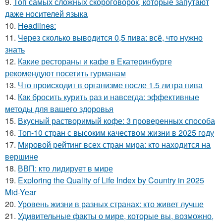
9.
Топ самых сложных скороговорок, которые запутают
даже носителей языка
10.
Headlines:
11.
Через сколько выводится 0,5 пива: всё, что нужно
знать
12.
Какие рестораны и кафе в Екатеринбурге
рекомендуют посетить гурманам
13.
Что происходит в организме после 1.5 литра пива
14.
Как бросить курить раз и навсегда: эффективные
методы для вашего здоровья
15.
Вкусный растворимый кофе: 3 проверенных способа
16.
Топ-10 стран с высоким качеством жизни в 2025 году
17.
Мировой рейтинг всех стран мира: кто находится на
вершине
18.
ВВП: кто лидирует в мире
19.
Exploring the Quality of Life Index by Country in 2025
Mid-Year
20.
Уровень жизни в разных странах: кто живет лучше
21.
Удивительные факты о мире, которые вы, возможно,