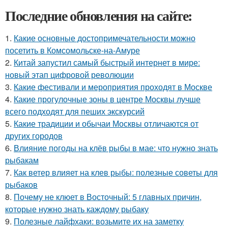
Последние обновления на сайте:
1.
Какие основные достопримечательности можно
посетить в Комсомольске-на-Амуре
2.
Китай запустил самый быстрый интернет в мире:
новый этап цифровой революции
3.
Какие фестивали и мероприятия проходят в Москве
4.
Какие прогулочные зоны в центре Москвы лучше
всего подходят для пеших экскурсий
5.
Какие традиции и обычаи Москвы отличаются от
других городов
6.
Влияние погоды на клёв рыбы в мае: что нужно знать
рыбакам
7.
Как ветер влияет на клев рыбы: полезные советы для
рыбаков
8.
Почему не клюет в Восточный: 5 главных причин,
которые нужно знать каждому рыбаку
9.
Полезные лайфхаки: возьмите их на заметку