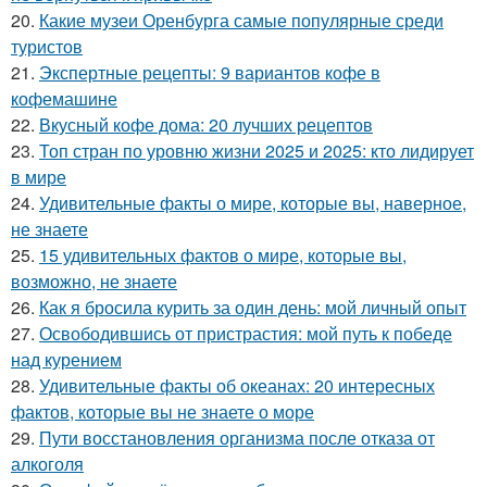
20.
Какие музеи Оренбурга самые популярные среди
туристов
21.
Экспертные рецепты: 9 вариантов кофе в
кофемашине
22.
Вкусный кофе дома: 20 лучших рецептов
23.
Топ стран по уровню жизни 2025 и 2025: кто лидирует
в мире
24.
Удивительные факты о мире, которые вы, наверное,
не знаете
25.
15 удивительных фактов о мире, которые вы,
возможно, не знаете
26.
Как я бросила курить за один день: мой личный опыт
27.
Освободившись от пристрастия: мой путь к победе
над курением
28.
Удивительные факты об океанах: 20 интересных
фактов, которые вы не знаете о море
29.
Пути восстановления организма после отказа от
алкоголя