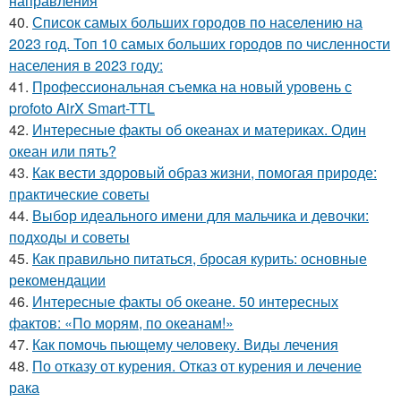
направления
40.
Список самых больших городов по населению на
2023 год. Топ 10 самых больших городов по численности
населения в 2023 году:
41.
Профессиональная съемка на новый уровень с
profoto AirX Smart-TTL
42.
Интересные факты об океанах и материках. Один
океан или пять?
43.
Как вести здоровый образ жизни, помогая природе:
практические советы
44.
Выбор идеального имени для мальчика и девочки:
подходы и советы
45.
Как правильно питаться, бросая курить: основные
рекомендации
46.
Интересные факты об океане. 50 интересных
фактов: «По морям, по океанам!»
47.
Как помочь пьющему человеку. Виды лечения
48.
По отказу от курения. Отказ от курения и лечение
рака