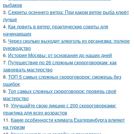
рыбаков
3.
Секреты осеннего ветра: При каком ветре рыба клюёт
лучше
4.
Как ловить в ветер: практические советы для
начинающих
5.
Через сколько выходит алкоголь из организма: полное
руководство
6.
История Москвы: от основания до наших дней
7.
Путешествие по 26 сложным скороговоркам: как
завоевать мастерство
8.
ТОП 5 самых сложных скороговорок: сможешь без
ошибок
9.
Топ самых сложных скороговорок: проверь своё
мастерство
10.
Улучшайте свою дикцию с 200 скороговорками:
практика для всех возрастов
11.
Какие особенности климата Екатеринбурга влияют
на туризм