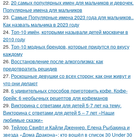
22.
20 самых популярных имен для мальчиков и девочек.
Популярные имена для мальчиков
23.
Самые Популярные имена 2023 года для мальчиков..
Как назвать мальчика в 2023 году
24.
Топ-10 имён, которыми называли детей москвичи в
2010 году
25.
Топ-10 модных брендов, которые придутся по вкусу
каждому
26.
Восстановление после алкоголизма: как
предотвратить рецидив
27.
Роскошные девушки со всех сторон: как они живут и
что они делают
28.
6 удивительных способов приготовить кофе. Кофе-
брейк: 6 необычных рецептов для кофеманов
29.
Викторина с ответами для детей 5-7 лет на тему.
Викторина с ответами для детей 5 – 7 лет «Наши
любимые сказки»
30.
Тейлор Свифт и Кайли Дженнер. Елена Рыбакина и
звезда «Дома Дракона»: кто вошёл в список 30 Under 30