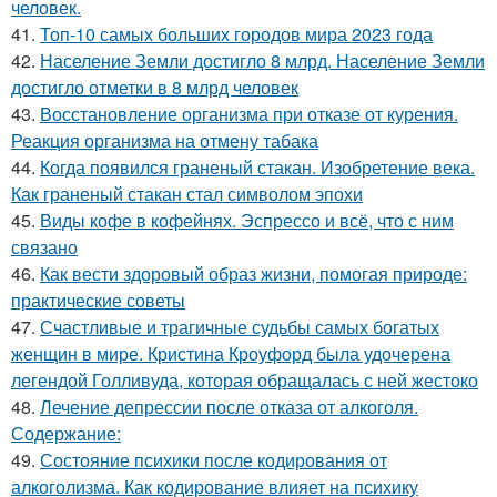
человек.
41.
Топ-10 самых больших городов мира 2023 года
42.
Население Земли достигло 8 млрд. Население Земли
достигло отметки в 8 млрд человек
43.
Восстановление организма при отказе от курения.
Реакция организма на отмену табака
44.
Когда появился граненый стакан. Изобретение века.
Как граненый стакан стал символом эпохи
45.
Виды кофе в кофейнях. Эспрессо и всё, что с ним
связано
46.
Как вести здоровый образ жизни, помогая природе:
практические советы
47.
Счастливые и трагичные судьбы самых богатых
женщин в мире. Кристина Кроуфорд была удочерена
легендой Голливуда, которая обращалась с ней жестоко
48.
Лечение депрессии после отказа от алкоголя.
Содержание:
49.
Состояние психики после кодирования от
алкоголизма. Как кодирование влияет на психику