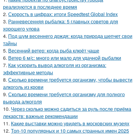
реализуются в последнее время
2.
Скорость в цифрах: итоги Speedtest Global Index
3.
Ранневесенняя рыбалка: 5 главных советов для
хорошего улова
4.
Под шум весеннего дождя: когда природа шепчет свои
тайны
5.
Весенний ветер: когда рыба клюёт чаще
6.
Ветер 6 м/с: много или мало для удачной рыбалки
7.
Как ускорить вывод алкоголя из организма:
эффективные методы
8.
Сколько времени требуется организму, чтобы вывести
алкоголь из крови
9.
Сколько времени требуется организму для полного
вывода алкоголя
10.
Через сколько можно садиться за руль после приёма
лекарств: важные рекомендации
11.
Какие выставки можно увидеть в московских музеях
12.
Топ-10 популярных и 10 самых странных имен 2025