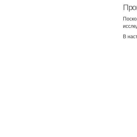
Прог
Поско
иссле
В нас