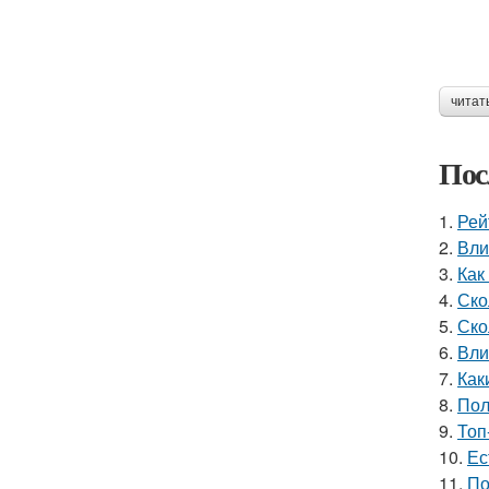
читат
Пос
1.
Рей
2.
Вли
3.
Как
4.
Ско
5.
Ско
6.
Вли
7.
Как
8.
Пол
9.
Топ
10.
Ес
11.
По