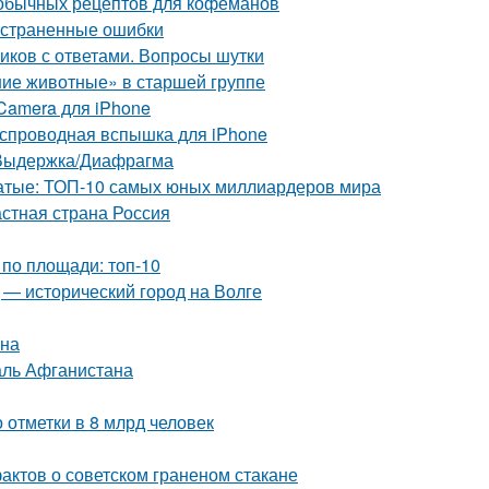
необычных рецептов для кофеманов
остраненные ошибки
иков с ответами. Вопросы шутки
ие животные» в старшей группе
 Camera для iPhone
спроводная вспышка для iPhone
O/Выдержка/Диафрагма
гатые: ТОП-10 самых юных миллиардеров мира
астная страна Россия
по площади: топ-10
 — исторический город на Волге
ена
аль Афганистана
 отметки в 8 млрд человек
актов о советском граненом стакане