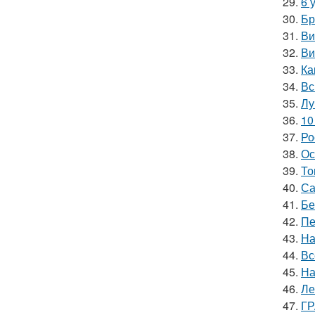
29.
6 
30.
Бр
31.
Ви
32.
Ви
33.
Ка
34.
Вс
35.
Лу
36.
10
37.
Ро
38.
Ос
39.
То
40.
Са
41.
Бе
42.
Пе
43.
На
44.
Вс
45.
На
46.
Ле
47.
ГР