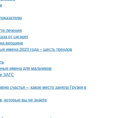
и
 показателю
ути лечения
аза от сигарет
 на вершине
ые имена 2023 года – шесть трендов
ть
рные имена для мальчиков
ые ЗАГС
овню счастья –, какое место заняла Грузия в
, которые вы не знаете