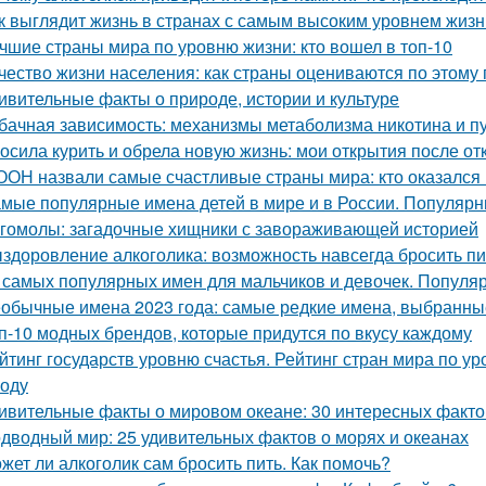
к выглядит жизнь в странах с самым высоким уровнем жизн
чшие страны мира по уровню жизни: кто вошел в топ-10
чество жизни населения: как страны оцениваются по этому
ивительные факты о природе, истории и культуре
бачная зависимость: механизмы метаболизма никотина и п
осила курить и обрела новую жизнь: мои открытия после отк
ООН назвали самые счастливые страны мира: кто оказался
мые популярные имена детей в мире и в России. Популярн
гомолы: загадочные хищники с завораживающей историей
здоровление алкоголика: возможность навсегда бросить пи
 самых популярных имен для мальчиков и девочек. Популя
обычные имена 2023 года: самые редкие имена, выбранн
п-10 модных брендов, которые придутся по вкусу каждому
йтинг государств уровню счастья. Рейтинг стран мира по ур
году
ивительные факты о мировом океане: 30 интересных фактов
дводный мир: 25 удивительных фактов о морях и океанах
жет ли алкоголик сам бросить пить. Как помочь?