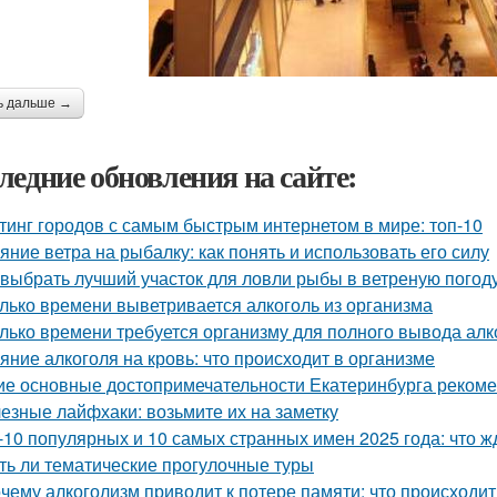
ь дальше →
ледние обновления на сайте:
тинг городов с самым быстрым интернетом в мире: топ-10
яние ветра на рыбалку: как понять и использовать его силу
 выбрать лучший участок для ловли рыбы в ветреную погод
лько времени выветривается алкоголь из организма
лько времени требуется организму для полного вывода алк
яние алкоголя на кровь: что происходит в организме
ие основные достопримечательности Екатеринбурга рекоме
езные лайфхаки: возьмите их на заметку
-10 популярных и 10 самых странных имен 2025 года: что ж
ть ли тематические прогулочные туры
чему алкоголизм приводит к потере памяти: что происходит