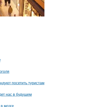
у
оголя
ндуют посетить туристам
дет нас в будущем
 в мозге