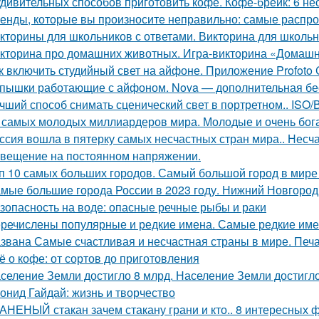
удивительных способов приготовить кофе. Кофе-брейк: 6 
енды, которые вы произносите неправильно: самые распр
кторины для школьников с ответами. Викторина для школьн
кторина про домашних животных. Игра-викторина «Домашн
к включить студийный свет на айфоне. Приложение Profoto
пышки работающие с айфоном. Nova — дополнительная бе
чший способ снимать сценический свет в портретном.. IS
 самых молодых миллиардеров мира. Молодые и очень бо
ссия вошла в пятерку самых несчастных стран мира.. Несч
вещение на постоянном напряжении.
п 10 самых больших городов. Самый большой город в мире 
мые большие города России в 2023 году. Нижний Новгород
зопасность на воде: опасные речные рыбы и раки
речислены популярные и редкие имена. Самые редкие им
звана Самые счастливая и несчастная страны в мире. Печ
ё о кофе: от сортов до приготовления
селение Земли достигло 8 млрд. Население Земли достигло
онид Гайдай: жизнь и творчество
АНЕНЫЙ стакан зачем стакану грани и кто.. 8 интересных ф