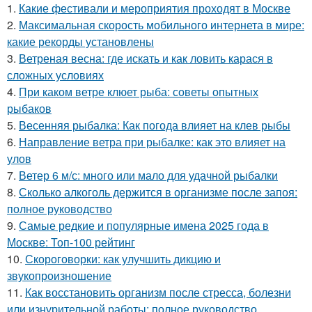
1.
Какие фестивали и мероприятия проходят в Москве
2.
Максимальная скорость мобильного интернета в мире:
какие рекорды установлены
3.
Ветреная весна: где искать и как ловить карася в
сложных условиях
4.
При каком ветре клюет рыба: советы опытных
рыбаков
5.
Весенняя рыбалка: Как погода влияет на клев рыбы
6.
Направление ветра при рыбалке: как это влияет на
улов
7.
Ветер 6 м/с: много или мало для удачной рыбалки
8.
Сколько алкоголь держится в организме после запоя:
полное руководство
9.
Самые редкие и популярные имена 2025 года в
Москве: Топ-100 рейтинг
10.
Скороговорки: как улучшить дикцию и
звукопроизношение
11.
Как восстановить организм после стресса, болезни
или изнурительной работы: полное руководство