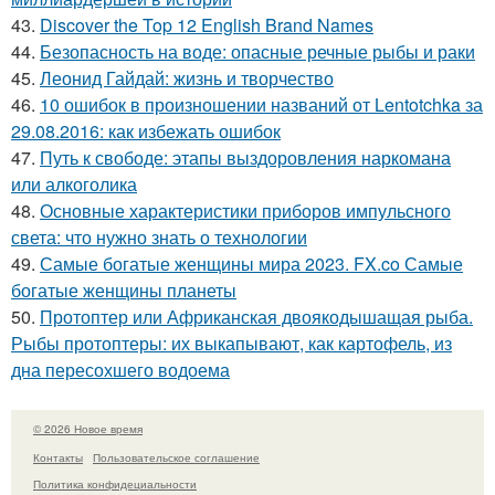
43.
Discover the Top 12 English Brand Names
44.
Безопасность на воде: опасные речные рыбы и раки
45.
Леонид Гайдай: жизнь и творчество
46.
10 ошибок в произношении названий от Lentotchka за
29.08.2016: как избежать ошибок
47.
Путь к свободе: этапы выздоровления наркомана
или алкоголика
48.
Основные характеристики приборов импульсного
света: что нужно знать о технологии
49.
Самые богатые женщины мира 2023. FX.co Самые
богатые женщины планеты
50.
Протоптер или Африканская двоякодышащая рыба.
Рыбы протоптеры: их выкапывают, как картофель, из
дна пересохшего водоема
© 2026 Новое время
Контакты
Пользовательское соглашение
Политика конфидециальности