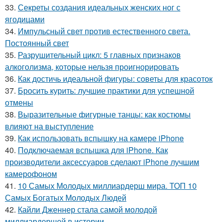
33.
Секреты создания идеальных женских ног с
ягодицами
34.
Импульсный свет против естественного света.
Постоянный свет
35.
Разрушительный цикл: 5 главных признаков
алкоголизма, которые нельзя проигнорировать
36.
Как достичь идеальной фигуры: советы для красоток
37.
Бросить курить: лучшие практики для успешной
отмены
38.
Выразительные фигурные танцы: как костюмы
влияют на выступление
39.
Как использовать вспышку на камере iPhone
40.
Подключаемая вспышка для iPhone. Как
производители аксессуаров сделают iPhone лучшим
камерофоном
41.
10 Самых Молодых миллиардерш мира. ТОП 10
Самых Богатых Молодых Людей
42.
Кайли Дженнер стала самой молодой
миллиардершей в истории