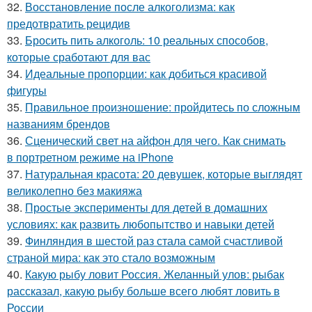
32.
Восстановление после алкоголизма: как
предотвратить рецидив
33.
Бросить пить алкоголь: 10 реальных способов,
которые сработают для вас
34.
Идеальные пропорции: как добиться красивой
фигуры
35.
Правильное произношение: пройдитесь по сложным
названиям брендов
36.
Сценический свет на айфон для чего. Как снимать
в портретном режиме на iPhone
37.
Натуральная красота: 20 девушек, которые выглядят
великолепно без макияжа
38.
Простые эксперименты для детей в домашних
условиях: как развить любопытство и навыки детей
39.
Финляндия в шестой раз стала самой счастливой
страной мира: как это стало возможным
40.
Какую рыбу ловит Россия. Желанный улов: рыбак
рассказал, какую рыбу больше всего любят ловить в
России