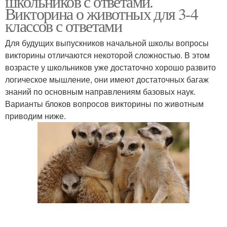
школьников с ответами.
Викторина о животных для 3-4
классов с ответами
Для будущих выпускников начальной школы вопросы
Викторины в мире
Интересные вопросы
викторины отличаются некоторой сложностью. В этом
возрасте у школьников уже достаточно хорошо развито
логическое мышление, они имеют достаточных багаж
знаний по основным направлениям базовых наук.
Викторин в средне-
Викторины для детей
Варианты блоков вопросов викторины по животным
старшей группе
приводим ниже.
Вопросы для детей
Вопросы с ответами
Викторин по сказкам
Хитрые вопросы