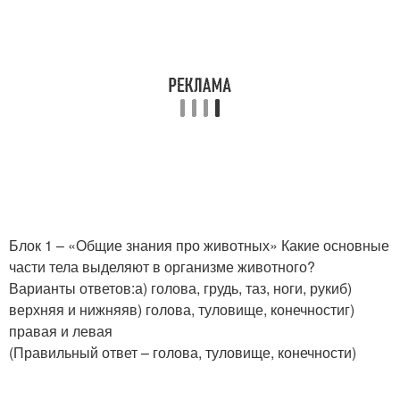
Вопросы для умников
Умные вопросы
Непредсказуемые
Необычные вопросы
вопросы
Блок 1 – «Общие знания про животных» Какие основные
Интеллектуальные
Удивительные вопросы
части тела выделяют в организме животного?
вопросы
Варианты ответов:а) голова, грудь, таз, ноги, рукиб)
верхняя и нижняяв) голова, туловище, конечностиг)
правая и левая
(Правильный ответ – голова, туловище, конечности)
Вопросы для девушек
Вопросы с вариантами