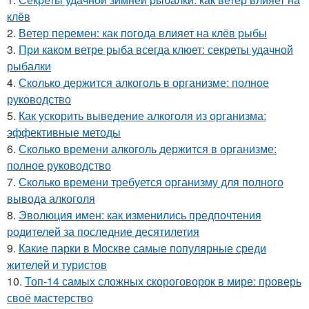
клёв
2.
Ветер перемен: как погода влияет на клёв рыбы
3.
При каком ветре рыба всегда клюет: секреты удачной
рыбалки
4.
Сколько держится алкоголь в организме: полное
руководство
5.
Как ускорить выведение алкоголя из организма:
эффективные методы
6.
Сколько времени алкоголь держится в организме:
полное руководство
7.
Сколько времени требуется организму для полного
вывода алкоголя
8.
Эволюция имен: как изменились предпочтения
родителей за последние десятилетия
9.
Какие парки в Москве самые популярные среди
жителей и туристов
10.
Топ-14 самых сложных скороговорок в мире: проверь
своё мастерство