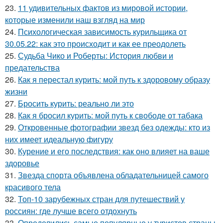
23.
11 удивительных фактов из мировой истории,
которые изменили наш взгляд на мир
24.
Психологическая зависимость курильщика от
30.05.22: как это происходит и как ее преодолеть
25.
Судьба Чико и Роберты: История любви и
предательства
26.
Как я перестал курить: мой путь к здоровому образу
жизни
27.
Бросить курить: реально ли это
28.
Как я бросил курить: мой путь к свободе от табака
29.
Откровенные фотографии звезд без одежды: кто из
них имеет идеальную фигуру
30.
Курение и его последствия: как оно влияет на ваше
здоровье
31.
Звезда спорта объявлена обладательницей самого
красивого тела
32.
Топ-10 зарубежных стран для путешествий у
россиян: где лучше всего отдохнуть
33.
Определились самые популярные у туристов страны