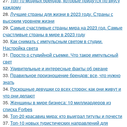
27.
Топ-10 модных брендов, которые придутся по вкусу
каждому
28.
Лучшие страны для жизни в 2023 году. Страны с
высоким уровнем жизни
29.
Самые счастливые страны мира на 2023 год. Самые
счастливые страны в мире в 2023 году
30.
Как снимать с импульсным светом в студии.
Настройка света
31.
Просто о студийной съемке. Что такое импульсный
свет
32.
Удивительные и интересные факты об океане
33.
Правильное произношение брендов: все, что нужно
знать
34.
Роскошные девушки со всех сторон: как они живут и
что они делают
35.
Женщины в мире бизнеса: 10 миллиардеров из
списка Forbes
36.
Топ-20 красавиц мира: кто выиграл титулы и почести
37.
Топ-10 новых туристических направлений для