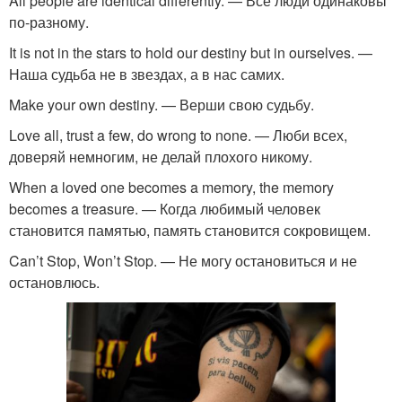
All people are identical differently. — Все люди одинаковы
по-разному.
It is not in the stars to hold our destiny but in ourselves. —
Наша судьба не в звездах, а в нас самих.
Make your own destiny. — Верши свою судьбу.
Love all, trust a few, do wrong to none. — Люби всех,
доверяй немногим, не делай плохого никому.
When a loved one becomes a memory, the memory
becomes a treasure. — Когда любимый человек
становится памятью, память становится сокровищем.
Can’t Stop, Won’t Stop. — Не могу остановиться и не
остановлюсь.