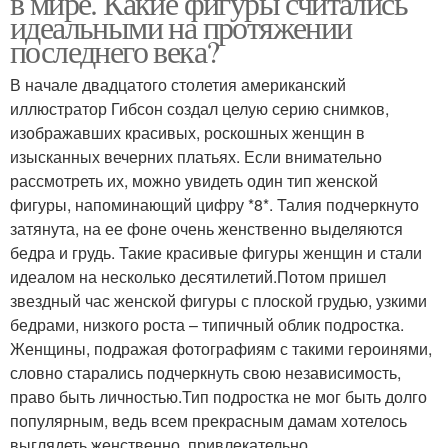
в мире. Какие фигуры считались
идеальными на протяжении
последнего века?
В начале двадцатого столетия американский
иллюстратор Гибсон создал целую серию снимков,
изображавших красивых, роскошных женщин в
изысканных вечерних платьях. Если внимательно
рассмотреть их, можно увидеть один тип женской
фигуры, напоминающий цифру *8*. Талия подчеркнуто
затянута, на ее фоне очень женственно выделяются
бедра и грудь. Такие красивые фигуры женщин и стали
идеалом на несколько десятилетий.Потом пришел
звездный час женской фигуры с плоской грудью, узкими
бедрами, низкого роста – типичный облик подростка.
Женщины, подражая фотографиям с такими героинями,
словно старались подчеркнуть свою независимость,
право быть личностью.Тип подростка не мог быть долго
популярным, ведь всем прекрасным дамам хотелось
выглядеть женственно, привлекательно.