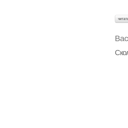
читат
Вас
Ско