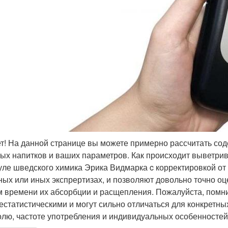
т! На данной странице вы можете примерно рассчитать сод
ых напитков и ваших параметров. Как происходит выветрив
ле шведского химика Эрика Видмарка c корректировкой от 
ных или иных экспрертизах, и позволяют довольно точно оц
м времени их абсорбции и расщепления. Пожалуйста, помни
естатистическими и могут сильно отличаться для конкретных
олю, частоте употребления и индивидуальных особенностей