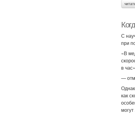
читат
Ког
С нау
при п
«В ме
скоро
в час»
— отм
Однак
как с
особе
могут