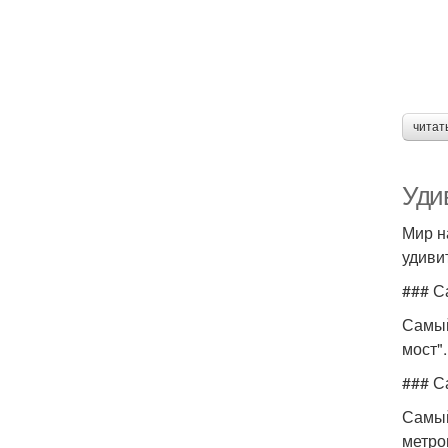
читат
Уди
Мир н
удиви
### С
Самый
мост"
### С
Самый
метро