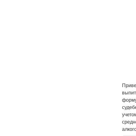
Приве
выпит
форму
судеб
учето
средн
алког