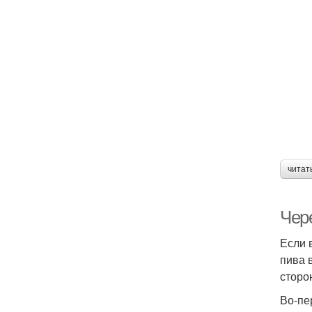
читат
Чере
Если 
пива 
сторо
Во-пе