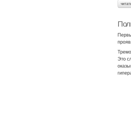
читат
Пол
Первы
прояв
Тремо
Это с
оказы
гипер