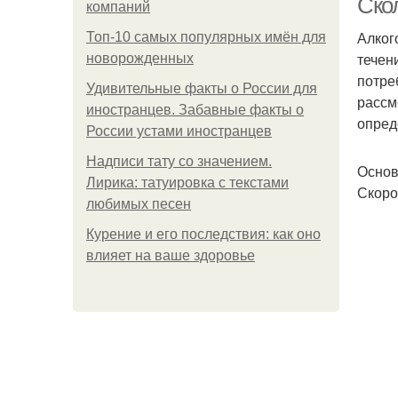
Ско
компаний
Алког
Топ-10 самых популярных имён для
течен
новорожденных
потре
Удивительные факты о России для
рассм
иностранцев. Забавные факты о
опред
России устами иностранцев
Надписи тату со значением.
Основ
Лирика: татуировка с текстами
Скоро
любимых песен
Курение и его последствия: как оно
влияет на ваше здоровье