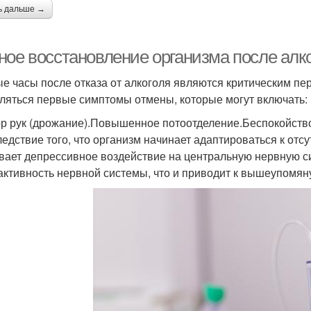
ь дальше →
ное восстановление организма после алко
е часы после отказа от алкоголя являются критическим пе
ляться первые симптомы отмены, которые могут включать:
р рук (дрожание).Повышенное потоотделение.Беспокойство
ледствие того, что организм начинает адаптироваться к отс
вает депрессивное воздействие на центральную нервную си
активность нервной системы, что и приводит к вышеупомя