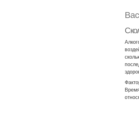
Вас
Ско
Алког
возде
сколь
после
здоро
Факто
Время
относ