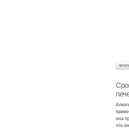
читат
Срок
печ
Алког
приве
она п
что о