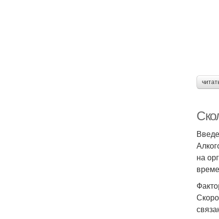
читат
Ско
Введ
Алког
на ор
време
Факто
Скоро
связа