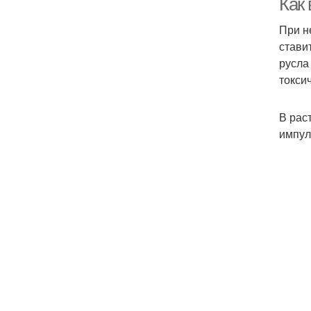
Как
При н
стави
русла
токси
В рас
импул