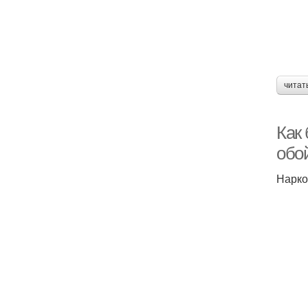
читат
Как 
обо
Нарко