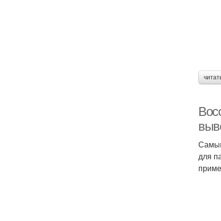
читат
Вос
выв
Самым
для п
приме