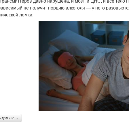
трансмиттеров давно нарушена, и мозг, и ЦНС, и все тело 
зависимый не получит порцию алкоголя — у него разовьют
тической ломки:
ь дальше →