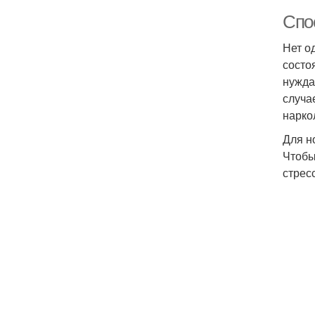
Спо
Нет о
состо
нужда
случа
нарко
Для н
Чтобы
стрес