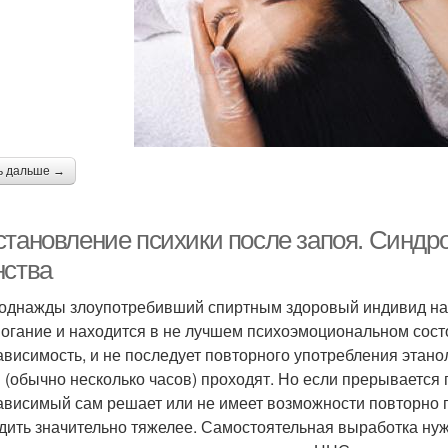
ь дальше →
становление психики после запоя. Синдр
нства
однажды злоупотребивший спиртным здоровый индивид на
огание и находится в не лучшем психоэмоциональном состоя
ависимость, и не последует повторного употребления этано
 (обычно несколько часов) проходят. Но если прерываетс
ависимый сам решает или не имеет возможности повторно 
дить значительно тяжелее. Самостоятельная выработка н