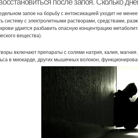
 восстановиться после запоя. Сколько дн
едельном запое на борьбу с интоксикацией уходит не мене
ть систему с электролитными растворами, средствами, р
 крови удается разбавить опасную концентрацию метаболит
ческого вещества).
творы включают препараты с солями натрия, калия, магни
ьса в миокарде, других мышечных волокон, функционирова