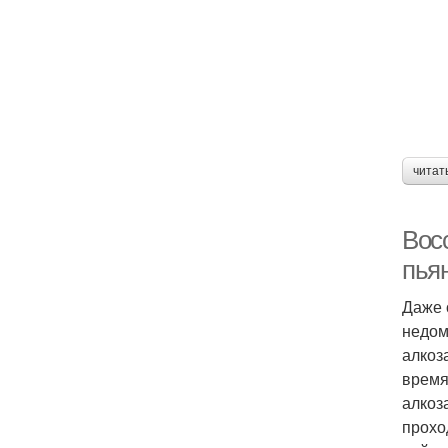
читат
Вос
пья
Даже 
недом
алкоз
время
алкоз
прохо