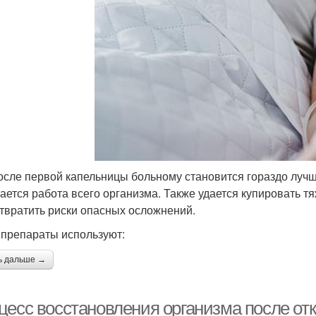
осле первой капельницы больному становится гораздо лучш
ается работа всего организма. Также удается купировать т
твратить риски опасных осложнений.
 препараты используют:
ь дальше →
цесс восстановления организма после отк