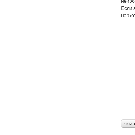
нейро
Если 
нарко
читат