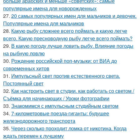
больше арабских и меньше «советских»: самые
популярные имена для новорожденных
27.
20 самых популярных имен для мальчиков и девочек.
Популярные имена для мальчиков
28.
Какую рыбу сложнее всего поймать и какую легче
всего. Какую пресноводную рыбу легче всего поймать?
29.
В какую погоду лучше ловить рыбу. Влияние погоды
на рыбную ловлю
30.
Рождение российской поп-музыки: от ВИА до
современных хитов
31.
Импульсный свет против естественного света.
Постоянный свет
32.
Как настроить свет в студии. как работать со светом /
Съёмка для начинающих / Уроки фотографии
33.
Знакомимся с импульсным студийным светом
34.
7-километровые поезда-гиганты: будущее
железнодорожного транспорта
35.
Через сколько проходит ломка от никотина. Когда
ждать перемен к лучшему