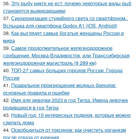
36.
Эту рыбу никто не ест: почему некоторые виды рыб
становятся вымирающими
37.
Синхронизация студийного света со смартфоном..
Вспышка для смартфона Godox A1 (iOS, Android)
38.
Как выглядят самые богатые женщины России и
мира
39.
Самое продолжительное железнодорожное
сообщение. Москва-Владивосток, или Транссибирская
железнодорожная магистраль (9 289 км)
40.
ТОП-27 самых больших городов России. Города
России
41.
Правильное произношение модных брендов:
основные правила и ошибки
42.
Имя для девочки 2023 в год Тигра. Имена девочек
родившихся в год Тигра
43.
Новый год: 10 интересных поделок, которые можно
сделать дома
44.
Освободиться от токсинов: как очистить организм
после отказа от курения