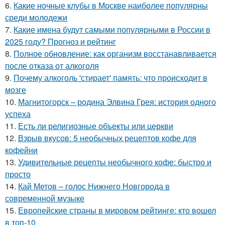
6.
Какие ночные клубы в Москве наиболее популярны
среди молодежи
7.
Какие имена будут самыми популярными в России в
2025 году? Прогноз и рейтинг
8.
Полное обновление: как организм восстанавливается
после отказа от алкоголя
9.
Почему алкоголь 'стирает' память: что происходит в
мозге
10.
Магнитогорск – родина Элвина Грея: история одного
успеха
11.
Есть ли религиозные объекты или церкви
12.
Взрыв вкусов: 5 необычных рецептов кофе для
кофейни
13.
Удивительные рецепты необычного кофе: быстро и
просто
14.
Кай Метов – голос Нижнего Новгорода в
современной музыке
15.
Европейские страны в мировом рейтинге: кто вошел
в топ-10