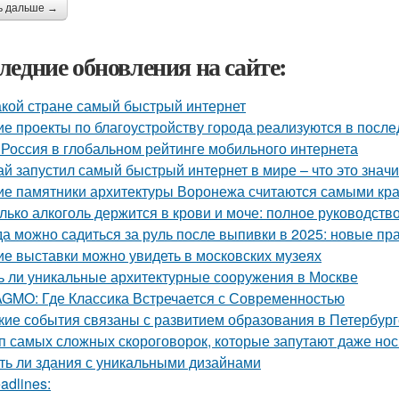
ь дальше →
ледние обновления на сайте:
акой стране самый быстрый интернет
ие проекты по благоустройству города реализуются в посл
 Россия в глобальном рейтинге мобильного интернета
ай запустил самый быстрый интернет в мире – что это значи
ие памятники архитектуры Воронежа считаются самыми кр
лько алкоголь держится в крови и моче: полное руководств
да можно садиться за руль после выпивки в 2025: новые пр
ие выставки можно увидеть в московских музеях
ь ли уникальные архитектурные сооружения в Москве
GMO: Где Классика Встречается с Современностью
кие события связаны с развитием образования в Петербург
п самых сложных скороговорок, которые запутают даже нос
ть ли здания с уникальными дизайнами
adlines: