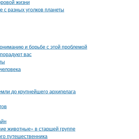
оровой жизни
е с разных уголков планеты
пониманию и борьбе с этой проблемой
 порадуют вас
ты
 человека
емли до крупнейшего архипелага
тов
айн
ие животные» в старшей группе
ого путешественника