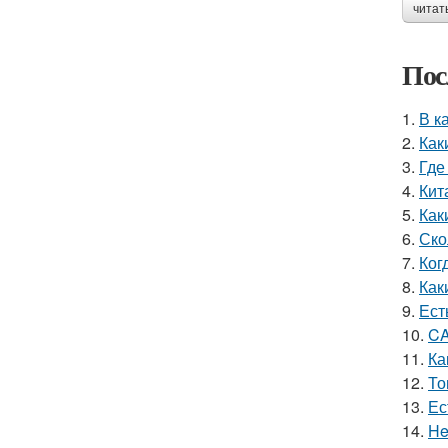
читат
Пос
1.
В к
2.
Как
3.
Где
4.
Кит
5.
Как
6.
Ско
7.
Ког
8.
Как
9.
Ест
10.
CA
11.
Ка
12.
То
13.
Ес
14.
He