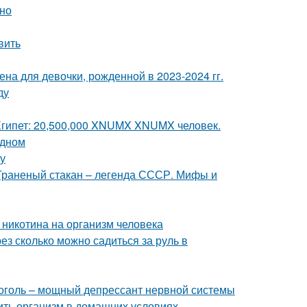
ьно
вить
на для девочки, рожденной в 2023-2024 гг.
ду
 Египет: 20,500,000 XNUMX XNUMX человек.
одном
ту
 Граненый стакан – легенда СССР. Мифы и
е никотина на организм человека
ез сколько можно садиться за руль в
коголь – мощный депрессант нервной системы
вить организм в домашних условиях