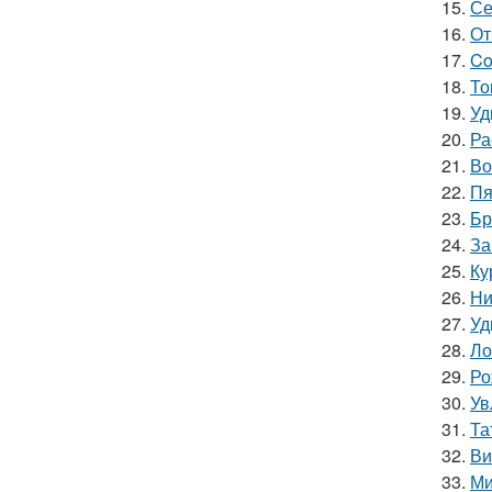
15.
Се
16.
От
17.
Co
18.
То
19.
Уд
20.
Ра
21.
Во
22.
Пя
23.
Бр
24.
За
25.
Ку
26.
Ни
27.
Уд
28.
Ло
29.
Ро
30.
Ув
31.
Та
32.
Ви
33.
Ми