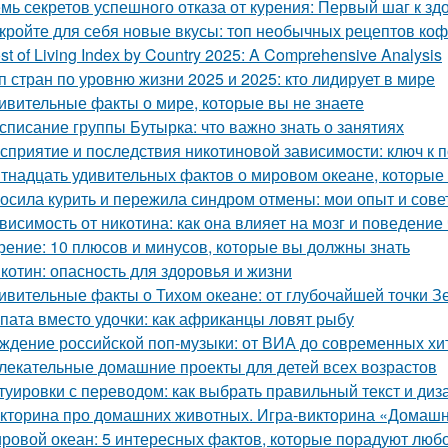
мь секретов успешного отказа от курения: Первый шаг к зд
кройте для себя новые вкусы: топ необычных рецептов коф
st of Living Index by Country 2025: A Comprehensive Analysis
п стран по уровню жизни 2025 и 2025: кто лидирует в мире
ивительные факты о мире, которые вы не знаете
списание группы Бутырка: что важно знать о занятиях
сприятие и последствия никотиновой зависимости: ключ к 
тнадцать удивительных фактов о мировом океане, которые
осила курить и пережила синдром отмены: мои опыт и сове
висимость от никотина: как она влияет на мозг и поведение
рение: 10 плюсов и минусов, которые вы должны знать
котин: опасность для здоровья и жизни
ивительные факты о Тихом океане: от глубочайшей точки З
пата вместо удочки: как африканцы ловят рыбу
ждение российской поп-музыки: от ВИА до современных хи
лекательные домашние проекты для детей всех возрастов
туировки с переводом: как выбрать правильный текст и диз
кторина про домашних животных. Игра-викторина «Домашн
ровой океан: 5 интересных фактов, которые порадуют люб