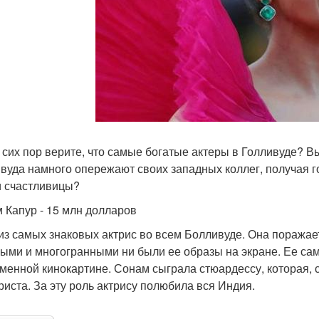
 сих пор верите, что самые богатые актеры в Голливуде? В
вуда намного опережают своих западных коллег, получая г
и счастливицы?
 Капур - 15 млн долларов
из самых знаковых актрис во всем Болливуде. Она поражае
ыми и многогранными ни были ее образы на экране. Ее сам
менной кинокартине. Сонам сыграла стюардессу, которая, с
риста. За эту роль актрису полюбила вся Индия.