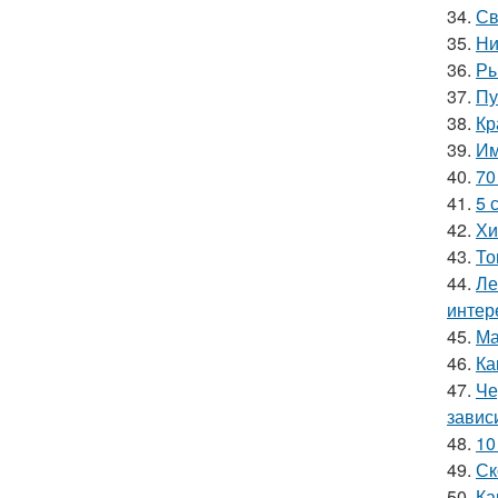
34.
Св
35.
Ни
36.
Ры
37.
Пу
38.
Кр
39.
Им
40.
70
41.
5 
42.
Хи
43.
То
44.
Ле
интер
45.
Ма
46.
Ка
47.
Че
завис
48.
10
49.
Ск
50.
Ка