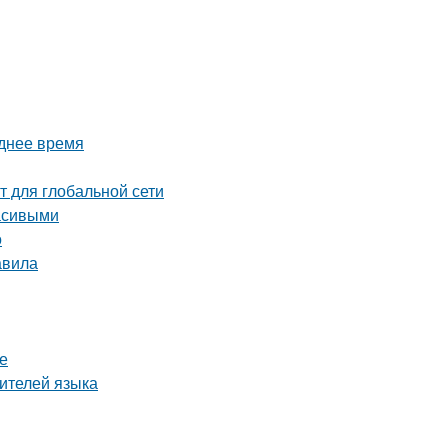
еднее время
т для глобальной сети
асивыми
о
авила
е
ителей языка