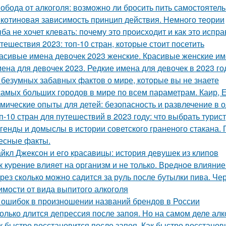
обода от алкоголя: возможно ли бросить пить самостоятел
котиновая зависимость принцип действия. Немного теории
ба не хочет клевать: почему это происходит и как это испра
тешествия 2023: топ-10 стран, которые стоит посетить
асивые имена девочек 2023 женские. Красивые женские име
ена для девочек 2023. Редкие имена для девочек в 2023 го
 безумных забавных фактов о мире, которые вы не знаете
самых больших городов в мире по всем параметрам. Каир,
мические опыты для детей: безопасность и развлечение в 
п-10 стран для путешествий в 2023 году: что выбрать турис
генды и домыслы в истории советского граненого стакана.
есные факты.
йкл Джексон и его красавицы: история девушек из клипов
к курение влияет на организм и не только. Вредное влияни
рез сколько можно садится за руль после бутылки пива. Чер
имости от вида выпитого алкоголя
 ошибок в произношении названий брендов в России
олько длится депрессия после запоя. Но на самом деле ал
к быстро восстановится после запоя. Как быстро восстано