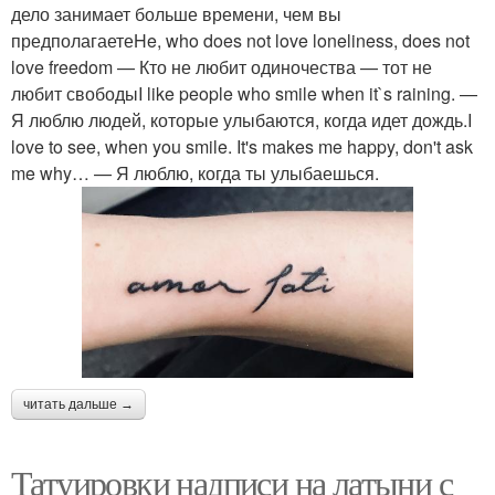
дело занимает больше времени, чем вы
предполагаетеHe, who does not love loneliness, does not
love freedom — Кто не любит одиночества — тот не
любит свободыI like people who smile when it`s raining. —
Я люблю людей, которые улыбаются, когда идет дождь.I
love to see, when you smile. It's makes me happy, don't ask
me why… — Я люблю, когда ты улыбаешься.
читать дальше →
Татуировки надписи на латыни с