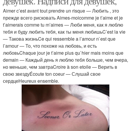
девушек. Надписи для девушек,
Aimer c’est avant tout prendre un risque — Любить , это
прежде всего рисковать Aimes-moicomme je t’aime et je
t’aimerais comme tu m’aimes — Люби меня, как я люблю
тебя и буду любить тебя, как ты меня любишьC’est la vie
— Такова жизньCe qui ressemble a l’amour n`est que
l’amour — То, что похоже на любовь, и есть
любовьChaque jour je t’aime plus qu`hier mais moins que
demain — Каждый день я люблю тебя больше, чем вчера,
но меньше, чем завтраCroire à son etoile — Верить в
свою звездуÉcoute ton coeur — Слушай свое
сердцеHeureux ensemble.