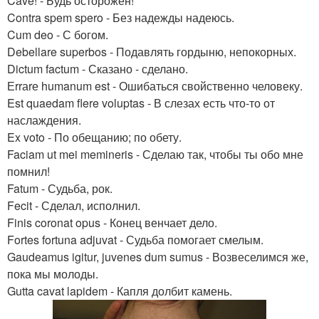
Cave! - Будь осторожен!
Contra spem spero - Без надежды надеюсь.
Cum deo - С богом.
Debellare superbos - Подавлять гордыню, непокорных.
Dictum factum - Сказано - сделано.
Еrrаrе humanum est - Ошибаться свойственно человеку.
Est quaedam flere voluptas - В слезах есть что-то от
наслаждения.
Ex voto - По обещанию; по обету.
Faciam ut mei memineris - Сделаю так, чтобы ты обо мне
помнил!
Fatum - Судьба, рок.
Fecit - Сделал, исполнил.
Finis coronat opus - Конец венчает дело.
Fortes fortuna adjuvat - Судьба помогает смелым.
Gaudeamus igitur, juvenes dum sumus - Возвеселимся же,
пока мы молоды.
Gutta cavat lapidem - Капля долбит камень.