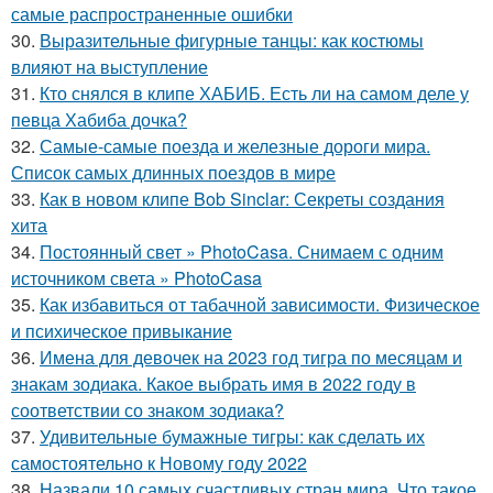
самые распространенные ошибки
30.
Выразительные фигурные танцы: как костюмы
влияют на выступление
31.
Кто снялся в клипе ХАБИБ. Есть ли на самом деле у
певца Хабиба дочка?
32.
Самые-самые поезда и железные дороги мира.
Список самых длинных поездов в мире
33.
Как в новом клипе Bob Sinclar: Секреты создания
хита
34.
Постоянный свет » PhotoCasa. Снимаем с одним
источником света » PhotoCasa
35.
Как избавиться от табачной зависимости. Физическое
и психическое привыкание
36.
Имена для девочек на 2023 год тигра по месяцам и
знакам зодиака. Какое выбрать имя в 2022 году в
соответствии со знаком зодиака?
37.
Удивительные бумажные тигры: как сделать их
самостоятельно к Новому году 2022
38.
Назвали 10 самых счастливых стран мира. Что такое