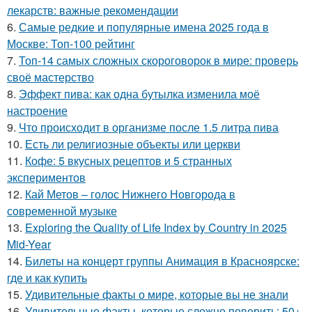
лекарств: важные рекомендации
6.
Самые редкие и популярные имена 2025 года в
Москве: Топ-100 рейтинг
7.
Топ-14 самых сложных скороговорок в мире: проверь
своё мастерство
8.
Эффект пива: как одна бутылка изменила моё
настроение
9.
Что происходит в организме после 1.5 литра пива
10.
Есть ли религиозные объекты или церкви
11.
Кофе: 5 вкусных рецептов и 5 странных
экспериментов
12.
Кай Метов – голос Нижнего Новгорода в
современной музыке
13.
Exploring the Quality of Life Index by Country in 2025
Mid-Year
14.
Билеты на концерт группы Анимация в Красноярске:
где и как купить
15.
Удивительные факты о мире, которые вы не знали
16.
Удивительные факты, которые сложно поверить: 50+