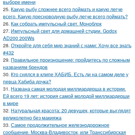
выборе имени
25.
Какую рыбу сложнее всего поймать и какую легче
всего. Какую пресноводную рыбу легче всего поймать?
26.
Как собрать импульсный свет. Моноблок
27.
Импульсный свет для домашней студии. Godox
AD200 200Ws
28.
Откройте для себя мир знаний с нами: Хочу все знать
#432
29.
Правильное произношение: пройдитесь по сложным
названиям брендов
30.
Кто снялся в клипе ХАБИБ. Есть ли на самом деле у
певца Хабиба дочка?
31.
Названа самая молодая миллиардерша в истории.
Ей всего 19 лет: история самой молодой миллиардерши
в мире
32.
Натуральная красота: 20 девушек, которые выглядят
великолепно без макияжа
33.
Самое продолжительное железнодорожное
сообщение. Москва-Владивосток, или Транссибирская