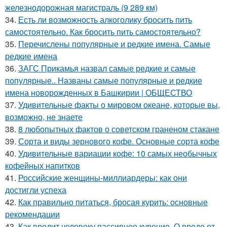
железнодорожная магистраль (9 289 км)
34.
Есть ли возможность алкоголику бросить пить
самостоятельно. Как бросить пить самостоятельно?
35.
Перечислены популярные и редкие имена. Самые
редкие имена
36.
ЗАГС Прикамья назвал самые редкие и самые
популярные.. Названы самые популярные и редкие
имена новорожденных в Башкирии | ОБЩЕСТВО
37.
Удивительные факты о мировом океане, которые вы,
возможно, не знаете
38.
8 любопытных фактов о советском граненом стакане
39.
Сорта и виды зернового кофе. Основные сорта кофе
40.
Удивительные вариации кофе: 10 самых необычных
кофейных напитков
41.
Российские женщины-миллиардеры: как они
достигли успеха
42.
Как правильно питаться, бросая курить: основные
рекомендации
43.
Как вредит человеку пассивное курение. О вреде от