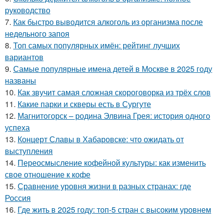
руководство
7.
Как быстро выводится алкоголь из организма после
недельного запоя
8.
Топ самых популярных имён: рейтинг лучших
вариантов
9.
Самые популярные имена детей в Москве в 2025 году
названы
10.
Как звучит самая сложная скороговорка из трёх слов
11.
Какие парки и скверы есть в Сургуте
12.
Магнитогорск – родина Элвина Грея: история одного
успеха
13.
Концерт Славы в Хабаровске: что ожидать от
выступления
14.
Переосмысление кофейной культуры: как изменить
свое отношение к кофе
15.
Сравнение уровня жизни в разных странах: где
Россия
16.
Где жить в 2025 году: топ-5 стран с высоким уровнем