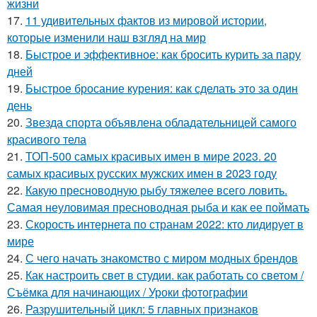
жизни
17.
11 удивительных фактов из мировой истории,
которые изменили наш взгляд на мир
18.
Быстрое и эффективное: как бросить курить за пару
дней
19.
Быстрое бросание курения: как сделать это за один
день
20.
Звезда спорта объявлена обладательницей самого
красивого тела
21.
ТОП-500 самых красивых имен в мире 2023. 20
самых красивых русских мужских имен в 2023 году
22.
Какую пресноводную рыбу тяжелее всего ловить.
Самая неуловимая пресноводная рыба и как ее поймать
23.
Скорость интернета по странам 2022: кто лидирует в
мире
24.
С чего начать знакомство с миром модных брендов
25.
Как настроить свет в студии. как работать со светом /
Съёмка для начинающих / Уроки фотографии
26.
Разрушительный цикл: 5 главных признаков