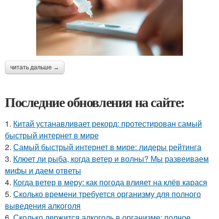
читать дальше →
Последние обновления на сайте:
1.
Китай устанавливает рекорд: протестирован самый
быстрый интернет в мире
2.
Самый быстрый интернет в мире: лидеры рейтинга
3.
Клюет ли рыба, когда ветер и волны? Мы развеиваем
мифы и даем ответы
4.
Когда ветер в меру: как погода влияет на клёв карася
5.
Сколько времени требуется организму для полного
выведения алкоголя
6.
Сколько держится алкоголь в организме: полное