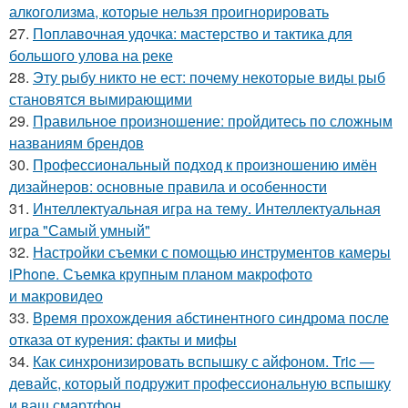
алкоголизма, которые нельзя проигнорировать
27.
Поплавочная удочка: мастерство и тактика для
большого улова на реке
28.
Эту рыбу никто не ест: почему некоторые виды рыб
становятся вымирающими
29.
Правильное произношение: пройдитесь по сложным
названиям брендов
30.
Профессиональный подход к произношению имён
дизайнеров: основные правила и особенности
31.
Интеллектуальная игра на тему. Интеллектуальная
игра "Самый умный"
32.
Настройки съемки с помощью инструментов камеры
iPhone. Съемка крупным планом макрофото
и макровидео
33.
Время прохождения абстинентного синдрома после
отказа от курения: факты и мифы
34.
Как синхронизировать вспышку с айфоном. Tric —
девайс, который подружит профессиональную вспышку
и ваш смартфон