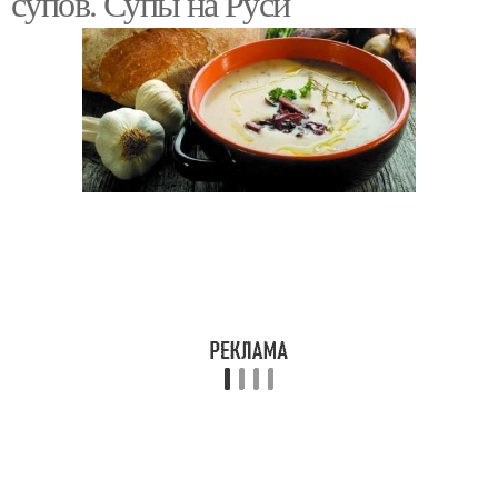
супов. Супы на Руси
Старорусские рецепты
Рецепты из деревни
Рецепты для русской
Старинная водка
печи
Кулинарные рецепты
Деревенские рецепты