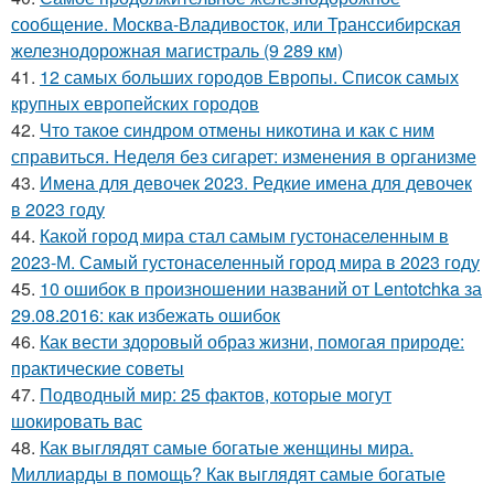
сообщение. Москва-Владивосток, или Транссибирская
железнодорожная магистраль (9 289 км)
41.
12 самых больших городов Европы. Список самых
крупных европейских городов
42.
Что такое синдром отмены никотина и как с ним
справиться. Неделя без сигарет: изменения в организме
43.
Имена для девочек 2023. Редкие имена для девочек
в 2023 году
44.
Какой город мира стал самым густонаселенным в
2023-М. Самый густонаселенный город мира в 2023 году
45.
10 ошибок в произношении названий от Lentotchka за
29.08.2016: как избежать ошибок
46.
Как вести здоровый образ жизни, помогая природе:
практические советы
47.
Подводный мир: 25 фактов, которые могут
шокировать вас
48.
Как выглядят самые богатые женщины мира.
Миллиарды в помощь? Как выглядят самые богатые