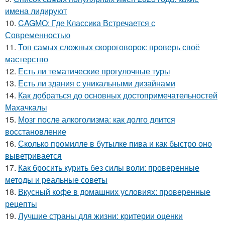
имена лидируют
10.
CAGMO: Где Классика Встречается с
Современностью
11.
Топ самых сложных скороговорок: проверь своё
мастерство
12.
Есть ли тематические прогулочные туры
13.
Есть ли здания с уникальными дизайнами
14.
Как добраться до основных достопримечательностей
Махачкалы
15.
Мозг после алкоголизма: как долго длится
восстановление
16.
Сколько промилле в бутылке пива и как быстро оно
выветривается
17.
Как бросить курить без силы воли: проверенные
методы и реальные советы
18.
Вкусный кофе в домашних условиях: проверенные
рецепты
19.
Лучшие страны для жизни: критерии оценки