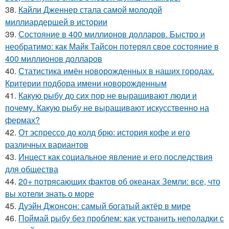
38.
Кайли Дженнер стала самой молодой
миллиардершей в истории
39.
Состояние в 400 миллионов долларов. Быстро и
необратимо: как Майк Тайсон потерял свое состояние в
400 миллионов долларов
40.
Статистика имён новорожденных в наших городах.
Критерии подбора имени новорожденным
41.
Какую рыбу до сих пор не выращивают люди и
почему. Какую рыбу не выращивают искусственно на
фермах?
42.
От эспрессо до колд брю: история кофе и его
различных вариантов
43.
Инцест как социальное явление и его последствия
для общества
44.
20+ потрясающих фактов об океанах Земли: все, что
вы хотели знать о море
45.
Дуэйн Джонсон: самый богатый актёр в мире
46.
Поймай рыбу без проблем: как устранить неполадки с