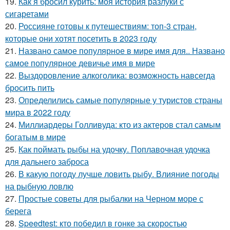
19.
Как я бросил курить: моя история разлуки с
сигаретами
20.
Россияне готовы к путешествиям: топ-3 стран,
которые они хотят посетить в 2023 году
21.
Названо самое популярное в мире имя для.. Названо
самое популярное девичье имя в мире
22.
Выздоровление алкоголика: возможность навсегда
бросить пить
23.
Определились самые популярные у туристов страны
мира в 2022 году
24.
Миллиардеры Голливуда: кто из актеров стал самым
богатым в мире
25.
Как поймать рыбы на удочку. Поплавочная удочка
для дальнего заброса
26.
В какую погоду лучше ловить рыбу. Влияние погоды
на рыбную ловлю
27.
Простые советы для рыбалки на Черном море с
берега
28.
Speedtest: кто победил в гонке за скоростью