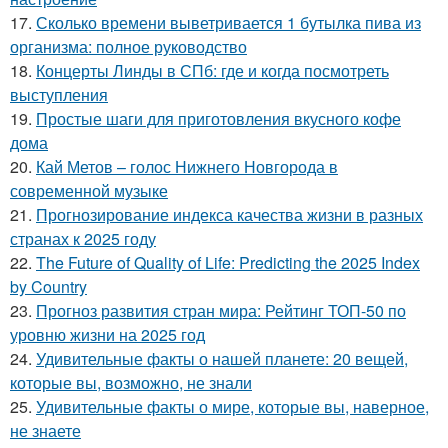
17.
Сколько времени выветривается 1 бутылка пива из
организма: полное руководство
18.
Концерты Линды в СПб: где и когда посмотреть
выступления
19.
Простые шаги для приготовления вкусного кофе
дома
20.
Кай Метов – голос Нижнего Новгорода в
современной музыке
21.
Прогнозирование индекса качества жизни в разных
странах к 2025 году
22.
The Future of Quality of Life: Predicting the 2025 Index
by Country
23.
Прогноз развития стран мира: Рейтинг ТОП-50 по
уровню жизни на 2025 год
24.
Удивительные факты о нашей планете: 20 вещей,
которые вы, возможно, не знали
25.
Удивительные факты о мире, которые вы, наверное,
не знаете