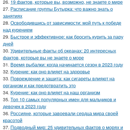
26.
19 фактов, которые вы, возможно, не знаете о мире
27.
Расписание группы Бутырка: что важно знать о
занятиях
28.
Освободившись от зависимости: мой путь к победе
над курением
29.
Быстрое и эффективное: как бросить курить за пару
дней
30.
Удивительные факты об океанах: 20 интересных
фактов, которые вы не знаете о море
31.
Время рыбалки: когда начинается сезон в 2023 году
32.
Курение: как оно влияет на здоровье
33.
Повреждение и защита: как сигареты влияют на
организм и как предотвратить это
34.
Курение: как оно влияет на наш организм
35.
Топ 10 самых популярных имен для мальчиков и
девочек в 2023 году
36.
Россияне, которые завоевали сердца мира своей
красотой
37.
Подводный мир: 25 удивительных фактов о морях и