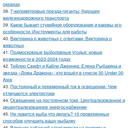
океанах
38.
7-километровые поезда-гиганты: будущее
железнодорожного транспорта
39.
Какое бывает студийное оборудование и каковы его
особенности. Инструменты для работы
40.
Викторина о животных с ответами. Викторина о
животных
41.
Подмосковные рыболовные угодья: новые
возможности в 2023-2024 годах
42.
Тейлор Свифт и Кайли Дженнер. Елена Рыбакина и
звезда «Дома Дракона»: кто вошёл в список 30 Under 30
Asia
43.
Постоянный и переменный ток в освещении. Чем
отличаются электротоки
44.
Освещение на постоянном токе. Централизованное и
децентрализованное энергоснабжение
45.
Не ловится рыба что делать? 10 проверенных
способов улучшить вашу рыбалку
46.
Влияние табачной зависимости на психику и