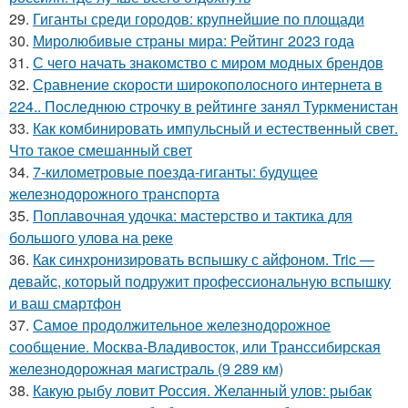
29.
Гиганты среди городов: крупнейшие по площади
30.
Миролюбивые страны мира: Рейтинг 2023 года
31.
С чего начать знакомство с миром модных брендов
32.
Сравнение скорости широкополосного интернета в
224.. Последнюю строчку в рейтинге занял Туркменистан
33.
Как комбинировать импульсный и естественный свет.
Что такое смешанный свет
34.
7-километровые поезда-гиганты: будущее
железнодорожного транспорта
35.
Поплавочная удочка: мастерство и тактика для
большого улова на реке
36.
Как синхронизировать вспышку с айфоном. Tric —
девайс, который подружит профессиональную вспышку
и ваш смартфон
37.
Самое продолжительное железнодорожное
сообщение. Москва-Владивосток, или Транссибирская
железнодорожная магистраль (9 289 км)
38.
Какую рыбу ловит Россия. Желанный улов: рыбак