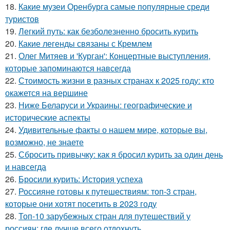
18.
Какие музеи Оренбурга самые популярные среди
туристов
19.
Легкий путь: как безболезненно бросить курить
20.
Какие легенды связаны с Кремлем
21.
Олег Митяев и 'Курган': Концертные выступления,
которые запоминаются навсегда
22.
Стоимость жизни в разных странах к 2025 году: кто
окажется на вершине
23.
Ниже Беларуси и Украины: географические и
исторические аспекты
24.
Удивительные факты о нашем мире, которые вы,
возможно, не знаете
25.
Сбросить привычку: как я бросил курить за один день
и навсегда
26.
Бросили курить: История успеха
27.
Россияне готовы к путешествиям: топ-3 стран,
которые они хотят посетить в 2023 году
28.
Топ-10 зарубежных стран для путешествий у
россиян: где лучше всего отдохнуть