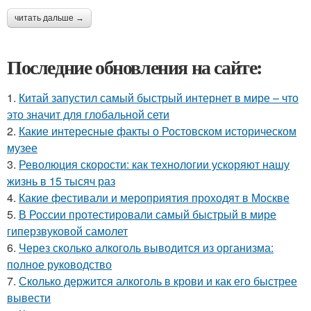
читать дальше →
Последние обновления на сайте:
1.
Китай запустил самый быстрый интернет в мире – что
это значит для глобальной сети
2.
Какие интересные факты о Ростовском историческом
музее
3.
Революция скорости: как технологии ускоряют нашу
жизнь в 15 тысяч раз
4.
Какие фестивали и мероприятия проходят в Москве
5.
В России протестировали самый быстрый в мире
гиперзвуковой самолет
6.
Через сколько алкоголь выводится из организма:
полное руководство
7.
Сколько держится алкоголь в крови и как его быстрее
вывести