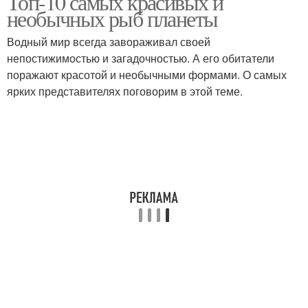
Топ-10 самых красивых и
необычных рыб планеты
Водный мир всегда завораживал своей
непостижимостью и загадочностью. А его обитатели
Красивые рыбы
Редкая рыба
поражают красотой и необычными формами. О самых
ярких представителях поговорим в этой теме.
Рыба в россии
Большая рыба
Большие рыбы
Рыбы на земле