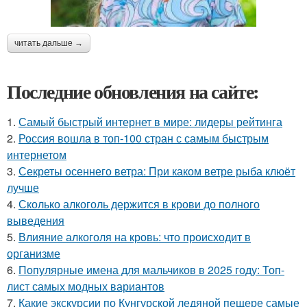
читать дальше →
Последние обновления на сайте:
1.
Самый быстрый интернет в мире: лидеры рейтинга
2.
Россия вошла в топ-100 стран с самым быстрым
интернетом
3.
Секреты осеннего ветра: При каком ветре рыба клюёт
лучше
4.
Сколько алкоголь держится в крови до полного
выведения
5.
Влияние алкоголя на кровь: что происходит в
организме
6.
Популярные имена для мальчиков в 2025 году: Топ-
лист самых модных вариантов
7.
Какие экскурсии по Кунгурской ледяной пещере самые