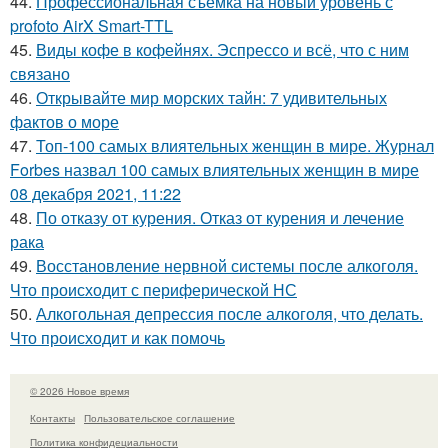
44.
Профессиональная съемка на новый уровень с
profoto AirX Smart-TTL
45.
Виды кофе в кофейнях. Эспрессо и всё, что с ним
связано
46.
Открывайте мир морских тайн: 7 удивительных
фактов о море
47.
Топ-100 самых влиятельных женщин в мире. Журнал
Forbes назвал 100 самых влиятельных женщин в мире
08 декабря 2021, 11:22
48.
По отказу от курения. Отказ от курения и лечение
рака
49.
Восстановление нервной системы после алкоголя.
Что происходит с периферической НС
50.
Алкогольная депрессия после алкоголя, что делать.
Что происходит и как помочь
© 2026 Новое время
Контакты
Пользовательское соглашение
Политика конфидециальности