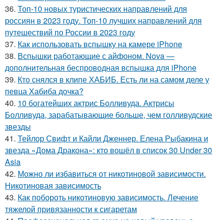
36.
Топ-10 новых туристических направлений для
россиян в 2023 году. Топ-10 лучших направлений для
путешествий по России в 2023 году
37.
Как использовать вспышку на камере iPhone
38.
Вспышки работающие с айфоном. Nova —
дополнительная беспроводная вспышка для iPhone
39.
Кто снялся в клипе ХАБИБ. Есть ли на самом деле у
певца Хабиба дочка?
40.
10 богатейших актрис Болливуда. Актрисы
Болливуда, зарабатывающие больше, чем голливудские
звезды
41.
Тейлор Свифт и Кайли Дженнер. Елена Рыбакина и
звезда «Дома Дракона»: кто вошёл в список 30 Under 30
Asia
42.
Можно ли избавиться от никотиновой зависимости.
Никотиновая зависимость
43.
Как побороть никотиновую зависимость. Лечение
тяжелой привязанности к сигаретам