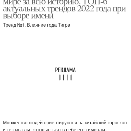
мире за всю историю. ТОП-6
актуальных трендов 2022 года при
выборе имени
Тренд №1. Влияние года Тигра
Женское имя
Имя для девочки
Имена в мире
Редкое имя
Редкие имена
Женские имена
Имена по статистике
Русские имена
Множество людей ориентируются на китайский гороскоп
и те смыслы, которые таят в себе его символы-