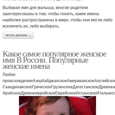
Выбирая имя для малыша, многие родители
заинтересованы в том, чтобы понять, какие имена
наиболее распространены в мире, чтобы они могли либо
исключить их, либо выбирать.
читать дальше →
Какое самое популярное женское
имя В России. Популярные
женские имена
Любое
происхождениеАзербайджанскоеАмериканскоеАнглийско
СкандинавскоеГреческоеГрузинскоеДагестанскоеДревне
АрабскоеДревнееврейскоеЕврейскоеИспанскоеИтальянск