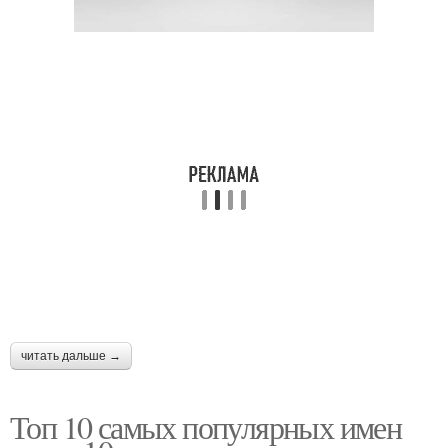
Имена для девочек
Имя в европе
Имена на западе
Имя в китае
Лилибет в россии
Имя для младенцев
читать дальше →
Имена для ребенка
Мода на имена
Топ 10 самых популярных имен