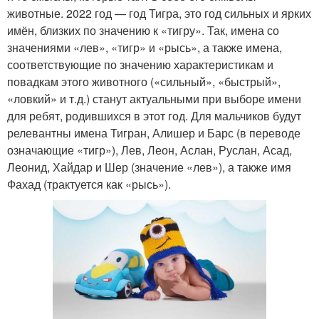
животные. 2022 год — год Тигра, это год сильных и ярких
имён, близких по значению к «тигру». Так, имена со
значениями «лев», «тигр» и «рысь», а также имена,
Имена в россии
Традиционные имена
соответствующие по значению характеристикам и
повадкам этого животного («сильный», «быстрый»,
«ловкий» и т.д.) станут актуальными при выборе имени
для ребят, родившихся в этот год. Для мальчиков будут
Имя для
Детские имена
релевантны имена Тигран, Алишер и Барс (в переводе
новорожденных
означающие «тигр»), Лев, Леон, Аслан, Руслан, Асад,
Леонид, Хайдар и Шер (значение «лев»), а также имя
Фахад (трактуется как «рысь»).
Красивые имена
Мужские имена
Девичье имя
Имена среди украинцев