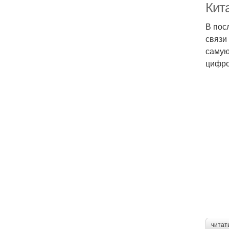
Кит
В пос
связи
самую
цифро
читат