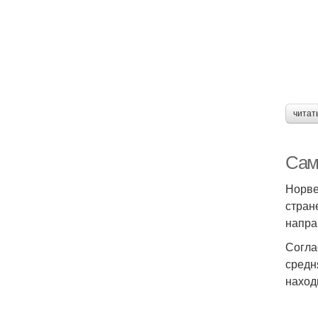
читат
Сам
Норве
стран
напра
Согла
средн
наход