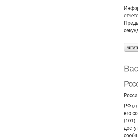
Инфор
отчет
Преды
секун
читат
Вас
Рос
Росси
РФ в 
его с
(101)
досту
сообщ