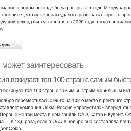
мация о новом рекорде была раскрыта в ходе Международ
е говорится, что инженерам удалось разогнать скорость пров
дущий рекорд был установлен в 2020 году, тогда специалис
ду.
ь дальше →
 может заинтересовать
сия покидает топ-100 стран с самым быс
я покинула топ-100 стран с самым быстрым мобильным ин
ноябре переместилась с 99-го на 102-е место в рейтинге 
оставляет компания Ookla. Россия «пропустила» вперед Узбе
. Первые же три места в нем заняли ОАЭ, Катар и Кувейт. 
па — в 13,5 раза, если в ОАЭ в ноябре она составляла почти
ает Ookla.