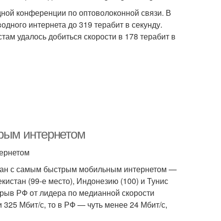
ной конференции по оптоволоконной связи. В
одного интернета до 319 терабит в секунду.
там удалось добиться скорости в 178 терабит в
трым интернетом
тернетом
стран с самым быстрым мобильным интернетом —
кистан (99-е место), Индонезию (100) и Тунис
Отрыв РФ от лидера по медианной скорости
 325 Мбит/с, то в РФ — чуть менее 24 Мбит/с,