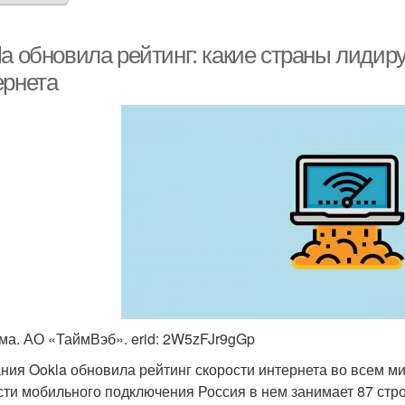
la обновила рейтинг: какие страны лидир
ернета
ма. АО «ТаймВэб». erid: 2W5zFJr9gGp
ния Ookla обновила рейтинг скорости интернета во всем ми
сти мобильного подключения Россия в нем занимает 87 стр