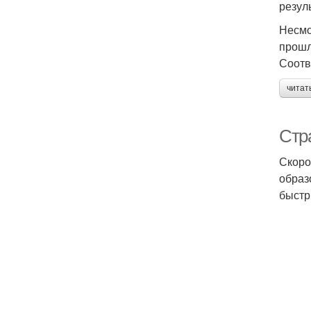
резул
Несмо
прошл
Соотв
читат
Стр
Скоро
образ
быстр