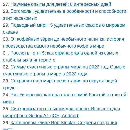
27.
Научные опыты для детей: 6 интересных идей
28.
Богомолы: удивительные особенности и способности
этих насекомых
29.
Подводный мир: 15 удивительных фактов о мировом
океане
30.
От кофейных зёрен до необычного напитка: история
производства самого необычного кофе в мире
31.
Россия в топ-15: как страна стала одной из самых
стабильных в интернете
32.
Самые счастливые страны мира на 2023 год. Самые
счастливые страны в мире в 2023 году
33.
Сохраняя наш мир: презентация по окружающей
среде
34.
Риз Уизерспун: как она стала самой богатой актрисой
мира
35.
Синхронизатор вспышки для iphone. Вспышка для
смартфона Godox A1 (iOS, Android)
36.
Как в новом клипе Bob Sinclar: Секреты создания
хита