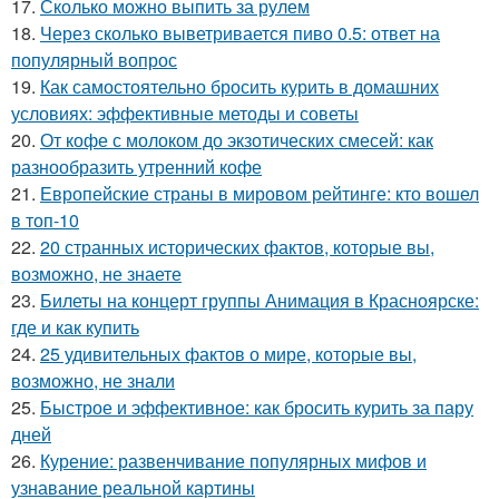
17.
Сколько можно выпить за рулем
18.
Через сколько выветривается пиво 0.5: ответ на
популярный вопрос
19.
Как самостоятельно бросить курить в домашних
условиях: эффективные методы и советы
20.
От кофе с молоком до экзотических смесей: как
разнообразить утренний кофе
21.
Европейские страны в мировом рейтинге: кто вошел
в топ-10
22.
20 странных исторических фактов, которые вы,
возможно, не знаете
23.
Билеты на концерт группы Анимация в Красноярске:
где и как купить
24.
25 удивительных фактов о мире, которые вы,
возможно, не знали
25.
Быстрое и эффективное: как бросить курить за пару
дней
26.
Курение: развенчивание популярных мифов и
узнавание реальной картины