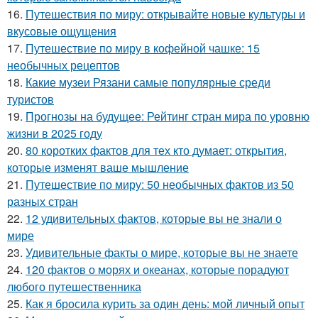
16.
Путешествия по миру: открывайте новые культуры и
вкусовые ощущения
17.
Путешествие по миру в кофейной чашке: 15
необычных рецептов
18.
Какие музеи Рязани самые популярные среди
туристов
19.
Прогнозы на будущее: Рейтинг стран мира по уровню
жизни в 2025 году
20.
80 коротких фактов для тех кто думает: открытия,
которые изменят ваше мышление
21.
Путешествие по миру: 50 необычных фактов из 50
разных стран
22.
12 удивительных фактов, которые вы не знали о
мире
23.
Удивительные факты о мире, которые вы не знаете
24.
120 фактов о морях и океанах, которые порадуют
любого путешественника
25.
Как я бросила курить за один день: мой личный опыт