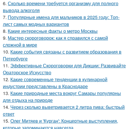
6.
Сколько времени требуется организму для полного
вывода алкоголя
7.
Популярные имена для мальчиков в 2025 году: Топ-
лист самых модных вариантов
8.
Какие интересные факты о метро Москвы
9.
Мастер скороговорок: как я справился с самой
сложной в мире
10.
Какие события связаны с развитием образования в
Петербурге
11.
Эффективные Скороговорки для Дикции: Развивайте
Ораторское Искусство
12.
Какие современные тенденции в кулинарной
индустрии представлены в Краснодаре
13.
Какие природные места вокруг Самары популярны
для отдыха на природе
14.
Через сколько выветривается 2 литра пива: быстрый
ответ
15.
Олег Митяев и 'Курган': Концертные выступления,
которые запоминаются навсегда