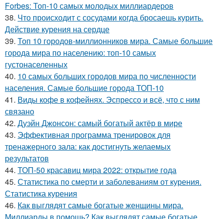
Forbes: Топ-10 самых молодых миллиардеров
38.
Что происходит с сосудами когда бросаешь курить.
Действие курения на сердце
39.
Топ 10 городов-миллионников мира. Самые большие
города мира по населению: топ-10 самых
густонаселенных
40.
10 самых больших городов мира по численности
населения. Самые большие города ТОП-10
41.
Виды кофе в кофейнях. Эспрессо и всё, что с ним
связано
42.
Дуэйн Джонсон: самый богатый актёр в мире
43.
Эффективная программа тренировок для
тренажерного зала: как достигнуть желаемых
результатов
44.
ТОП-50 красавиц мира 2022: открытие года
45.
Статистика по смерти и заболеваниям от курения.
Статистика курения
46.
Как выглядят самые богатые женщины мира.
Миллиарды в помощь? Как выглядят самые богатые