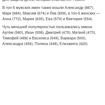
В топ-5 мужских имен также вошли Александр (867),
Марк (684), Максим (674) и Лев (659), в топ-5 женских —
Анна (772), Мария (635), Ева (570) и Виктория (554).
Чуть меньшей популярностью пользовались имена
Артём (560), Иван (558), Дмитрий (475), Матвей (473),
Тимофей (468) и Василиса (549), Варвара (500),
Александра (456), Полина (448), Елизавета (420).