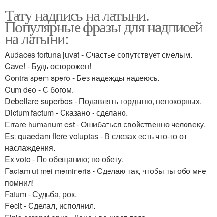
Тату надпись на латыни.
Популярные фразы для надписей
на латыни:
Audaces fortuna juvat - Счастье сопутствует смелым.
Cave! - Будь осторожен!
Contra spem spero - Без надежды надеюсь.
Cum deo - С богом.
Debellare superbos - Подавлять гордыню, непокорных.
Dictum factum - Сказано - сделано.
Еrrаrе humanum est - Ошибаться свойственно человеку.
Est quaedam flere voluptas - В слезах есть что-то от
наслаждения.
Ex voto - По обещанию; по обету.
Faciam ut mei memineris - Сделаю так, чтобы ты обо мне
помнил!
Fatum - Судьба, рок.
Fecit - Сделал, исполнил.