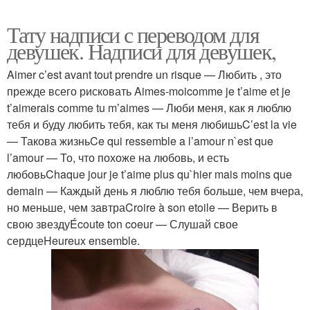
Тату надписи с переводом для
девушек. Надписи для девушек,
Aimer c’est avant tout prendre un risque — Любить , это
прежде всего рисковать Aimes-moicomme je t’aime et je
t’aimerais comme tu m’aimes — Люби меня, как я люблю
тебя и буду любить тебя, как ты меня любишьC’est la vie
— Такова жизньCe qui ressemble a l’amour n`est que
l’amour — То, что похоже на любовь, и есть
любовьChaque jour je t’aime plus qu`hier mais moins que
demain — Каждый день я люблю тебя больше, чем вчера,
но меньше, чем завтраCroire à son etoile — Верить в
свою звездуÉcoute ton coeur — Слушай свое
сердцеHeureux ensemble.