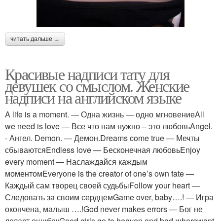
читать дальше →
Красивые надписи тату для
девушек со смыслом. Женские
надписи на английском языке
A life is a moment. — Одна жизнь — одно мгновениеAll
we need is love — Все что нам нужно – это любовьAngel.
- Ангел. Demon. — Демон.Dreams come true — Мечты
сбываютсяEndless love — Бесконечная любовьEnjoy
every moment — Наслаждайся каждым
моментомEveryone is the creator of one’s own fate —
Каждый сам творец своей судьбыFollow your heart —
Следовать за своим сердцемGame over, baby….! — Игра
окончена, малыш ….!God never makes errors — Бог не
делает ошибокGood girls go to heaven,and bad-wherewant.