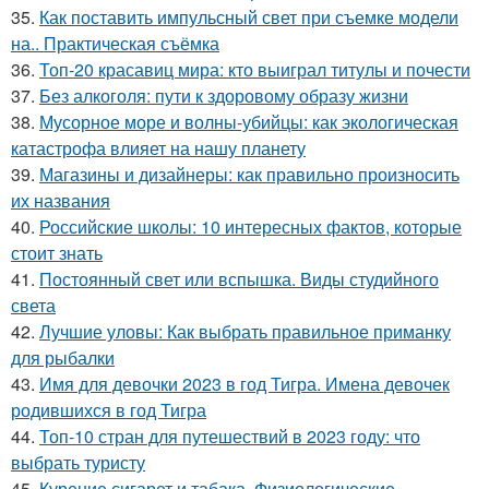
35.
Как поставить импульсный свет при съемке модели
на.. Практическая съёмка
36.
Топ-20 красавиц мира: кто выиграл титулы и почести
37.
Без алкоголя: пути к здоровому образу жизни
38.
Мусорное море и волны-убийцы: как экологическая
катастрофа влияет на нашу планету
39.
Магазины и дизайнеры: как правильно произносить
их названия
40.
Российские школы: 10 интересных фактов, которые
стоит знать
41.
Постоянный свет или вспышка. Виды студийного
света
42.
Лучшие уловы: Как выбрать правильное приманку
для рыбалки
43.
Имя для девочки 2023 в год Тигра. Имена девочек
родившихся в год Тигра
44.
Топ-10 стран для путешествий в 2023 году: что
выбрать туристу
45.
Курение сигарет и табака. Физиологические