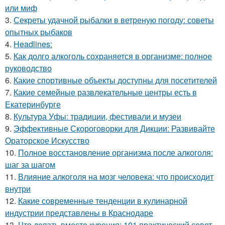
или миф
3.
Секреты удачной рыбалки в ветреную погоду: советы
опытных рыбаков
4.
Headlines:
5.
Как долго алкоголь сохраняется в организме: полное
руководство
6.
Какие спортивные объекты доступны для посетителей
7.
Какие семейные развлекательные центры есть в
Екатеринбурге
8.
Культура Уфы: традиции, фестивали и музеи
9.
Эффективные Скороговорки для Дикции: Развивайте
Ораторское Искусство
10.
Полное восстановление организма после алкоголя:
шаг за шагом
11.
Влияние алкоголя на мозг человека: что происходит
внутри
12.
Какие современные тенденции в кулинарной
индустрии представлены в Краснодаре
13.
Что делать вместо курения: 101 практический совет