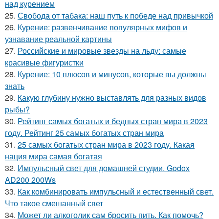
над курением
25.
Свобода от табака: наш путь к победе над привычкой
26.
Курение: развенчивание популярных мифов и
узнавание реальной картины
27.
Российские и мировые звезды на льду: самые
красивые фигуристки
28.
Курение: 10 плюсов и минусов, которые вы должны
знать
29.
Какую глубину нужно выставлять для разных видов
рыбы?
30.
Рейтинг самых богатых и бедных стран мира в 2023
году. Рейтинг 25 самых богатых стран мира
31.
25 самых богатых стран мира в 2023 году. Какая
нация мира самая богатая
32.
Импульсный свет для домашней студии. Godox
AD200 200Ws
33.
Как комбинировать импульсный и естественный свет.
Что такое смешанный свет
34.
Может ли алкоголик сам бросить пить. Как помочь?