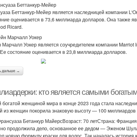
ансуаза Беттанкур-Мейер
уаза Беттанкур-Мейер является наследницей компании L'Or
яние оценивается в 73,6 миллиарда долларов. Она также я
od Ricard.
ейн Марчалл Уокер
 Марчалл Уокер является соучредителем компании Marriot In
 Ее состояние оценивается в 23,8 миллиарда долларов.
ь дальше →
лиардерки: кто является самыми богаты
 богатой женщиной мира в конце 2023 года стала наследни
й из женщин покорила знаковую высоту — 100 миллиардов
Франсуаза Бетанкур МайерсВозраст: 70 летСтрана: Франци
но продолжила дело, основанное ее дедом — Эженом Шулле
ел новую формулу краски для волос. Так началась история к