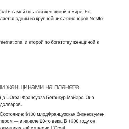
eal и самой богатой женщиной в мире. Ее
вляется одним из крупнейших акционеров Nestle
ternational и второй по богатству женщиной в
ми женщинами на планете
ца L’Oreal Франсуаза Бетанкур Майерс. Она
 долларов.
яСостояние: $100 млрдФранцузская бизнесвумен
ром — в начале 20-го века. В 1908 году он
осметической империи L’Oreal.