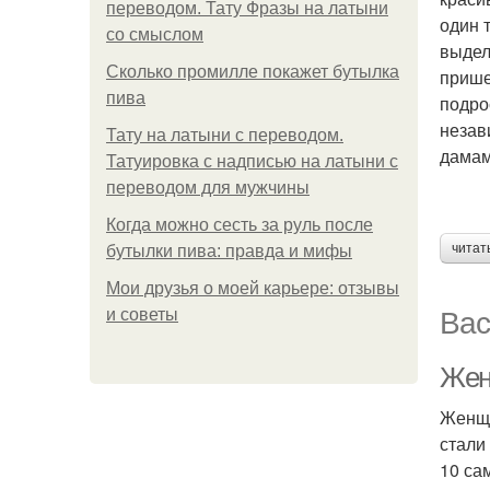
переводом. Тату Фразы на латыни
один 
со смыслом
выдел
Сколько промилле покажет бутылка
прише
пива
подро
незав
Тату на латыни с переводом.
дамам
Татуировка с надписью на латыни с
переводом для мужчины
Когда можно сесть за руль после
читат
бутылки пива: правда и мифы
Мои друзья о моей карьере: отзывы
Вас
и советы
Жен
Женщи
стали
10 са