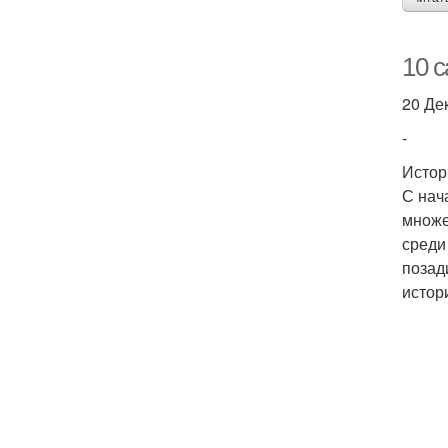
10 
20 Де
-
Истор
С нач
множе
среди
позад
истор