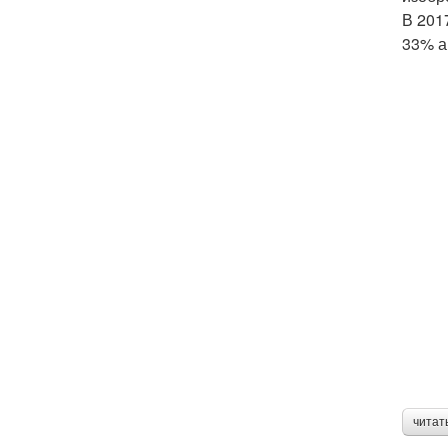
В 201
33% ак
читат