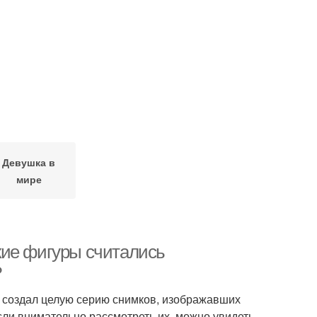
Девушка в
мире
кие фигуры считались
?
н создал целую серию снимков, изображавших
ли внимательно рассмотреть их, можно увидеть