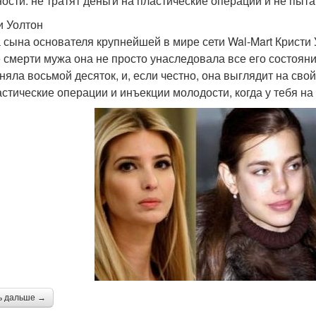
ости: не тратят деньги на пластические операции и не пыта
и Уолтон
 сына основателя крупнейшей в мире сети Wal-Mart Кристи 
 смерти мужа она не просто унаследовала все его состояние
няла восьмой десяток, и, если честно, она выглядит на свой
астические операции и инъекции молодости, когда у тебя на
ь дальше →