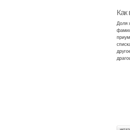
Как
Доля 
фамил
приум
списк
друго
драго
читат