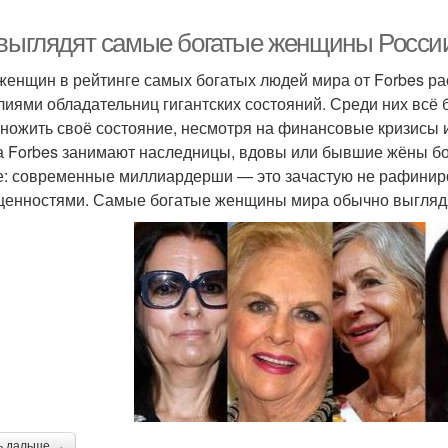
 выглядят самые богатые женщины Росси
женщин в рейтинге самых богатых людей мира от Forbes ра
иями обладательниц гигантских состояний. Среди них всё
ножить своё состояние, несмотря на финансовые кризисы и
а Forbes занимают наследницы, вдовы или бывшие жёны б
е: современные миллиардерши — это зачастую не рафинир
ценностями. Самые богатые женщины мира обычно выглядят 
ь дальше →