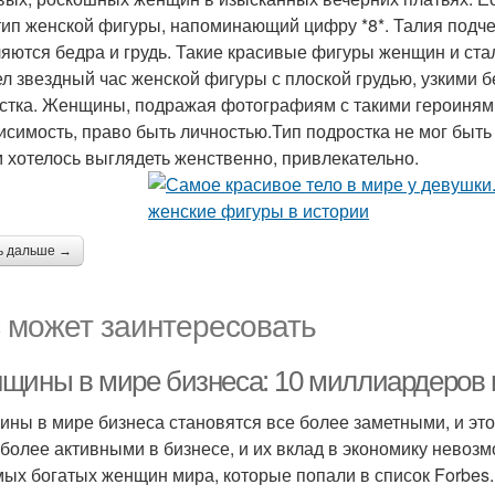
тип женской фигуры, напоминающий цифру *8*. Талия подче
яются бедра и грудь. Такие красивые фигуры женщин и ста
л звездный час женской фигуры с плоской грудью, узкими б
стка. Женщины, подражая фотографиям с такими героинями
исимость, право быть личностью.Тип подростка не мог быт
 хотелось выглядеть женственно, привлекательно.
ь дальше →
 может заинтересовать
щины в мире бизнеса: 10 миллиардеров и
ны в мире бизнеса становятся все более заметными, и эт
 более активными в бизнесе, и их вклад в экономику невоз
мых богатых женщин мира, которые попали в список Forbes.