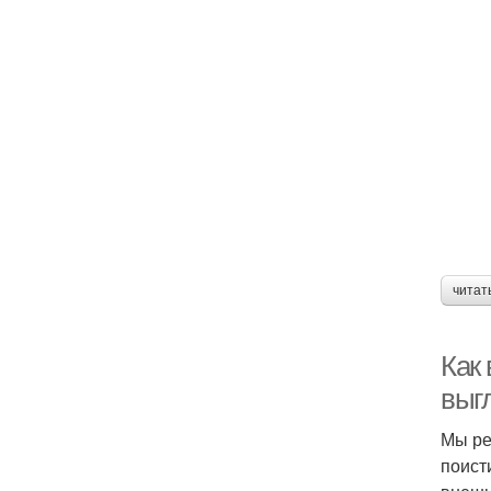
читат
Как
выг
Мы ре
поист