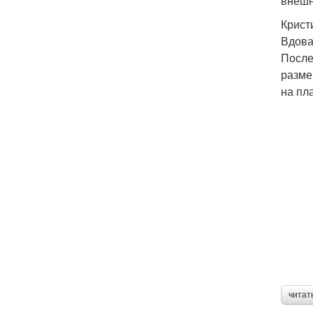
внешн
Крист
Вдова
После
разме
на пл
читат