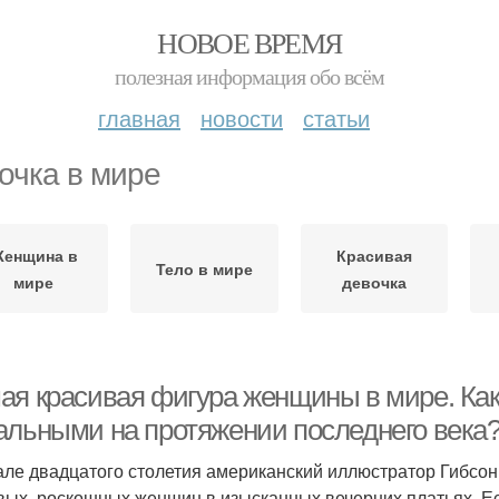
НОВОЕ ВРЕМЯ
полезная информация обо всём
главная
новости
статьи
очка в мире
енщина в
Красивая
Тело в мире
мире
девочка
ая красивая фигура женщины в мире. Ка
альными на протяжении последнего века
але двадцатого столетия американский иллюстратор Гибсо
вых, роскошных женщин в изысканных вечерних платьях. Ес