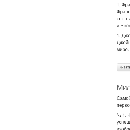
1. Фр
Франс
состо
и Pern
1. Дж
Джейн
мире.
читат
Мил
Самой
перво
№ 1. 
успеш
изобр