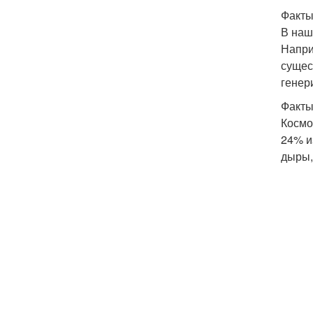
Факты
В наш
Напри
сущес
генер
Факты
Космо
24% и
дыры,