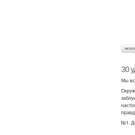
читат
30 
Мы вс
Окруж
заблу
насто
правди
№1. Д