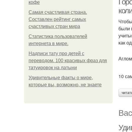
Гор
кофе
кол
Самая счастливая страна.
Составлен рейтинг самых
Чтобы
счастливых стран мира
были 
учиты
Статистика пользователей
как о
интернета в мире.
Надписи тату про детей с
Аглом
переводом. 100 красивых фраз для
татуировок на латыни
10 са
Удивительные факты о мире,
которые вы, возможно, не знаете
читат
Вас
Уди