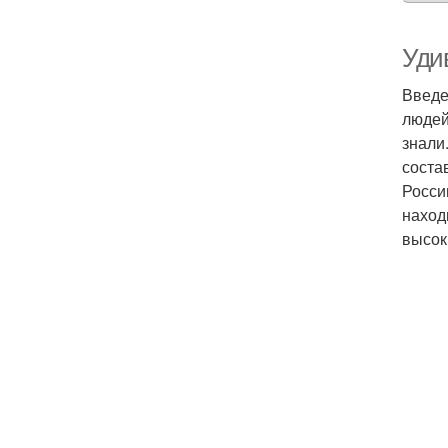
Уди
Введе
людей
знали
соста
Росси
наход
высок