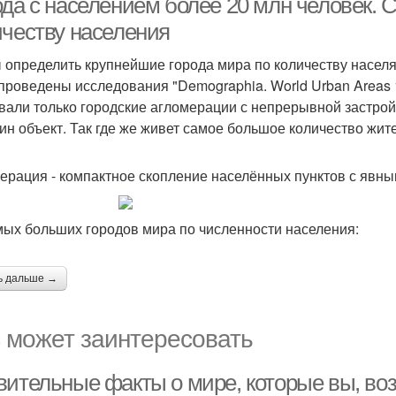
ода с населением более 20 млн человек.
ичеству населения
 определить крупнейшие города мира по количеству населя
проведены исследования "Demographia. World Urban Areas 1
вали только городские агломерации с непрерывной застро
дин объект. Так где же живет самое большое количество жи
ерация - компактное скопление населённых пунктов с явн
мых больших городов мира по численности населения:
ь дальше →
 может заинтересовать
вительные факты о мире, которые вы, воз