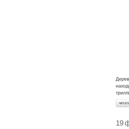
Дерев
наход
трилл
читат
19 ф