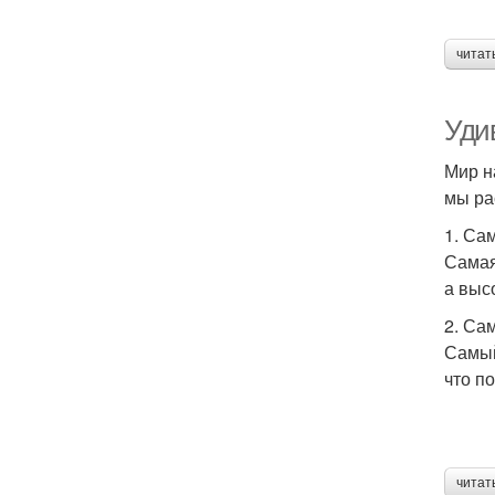
читат
Уди
Мир н
мы ра
1. Са
Самая
а выс
2. Са
Самый
что п
читат