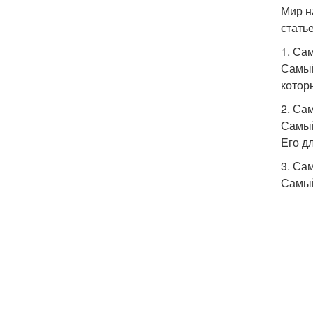
Мир н
стать
1. Са
Самый
котор
2. Са
Самый
Его д
3. Са
Самый