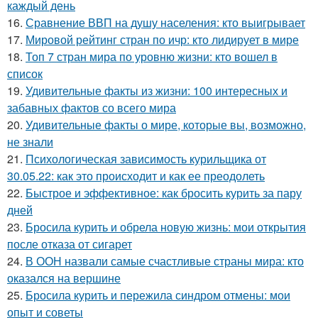
каждый день
16.
Сравнение ВВП на душу населения: кто выигрывает
17.
Мировой рейтинг стран по ичр: кто лидирует в мире
18.
Топ 7 стран мира по уровню жизни: кто вошел в
список
19.
Удивительные факты из жизни: 100 интересных и
забавных фактов со всего мира
20.
Удивительные факты о мире, которые вы, возможно,
не знали
21.
Психологическая зависимость курильщика от
30.05.22: как это происходит и как ее преодолеть
22.
Быстрое и эффективное: как бросить курить за пару
дней
23.
Бросила курить и обрела новую жизнь: мои открытия
после отказа от сигарет
24.
В ООН назвали самые счастливые страны мира: кто
оказался на вершине
25.
Бросила курить и пережила синдром отмены: мои
опыт и советы