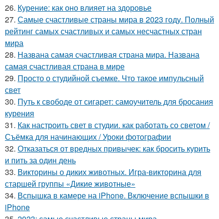
26.
Курение: как оно влияет на здоровье
27.
Самые счастливые страны мира в 2023 году. Полный
рейтинг самых счастливых и самых несчастных стран
мира
28.
Названа самая счастливая страна мира. Названа
самая счастливая страна в мире
29.
Просто о студийной съемке. Что такое импульсный
свет
30.
Путь к свободе от сигарет: самоучитель для бросания
курения
31.
Как настроить свет в студии. как работать со светом /
Съёмка для начинающих / Уроки фотографии
32.
Отказаться от вредных привычек: как бросить курить
и пить за один день
33.
Викторины о диких животных. Игра-викторина для
старшей группы «Дикие животные»
34.
Вспышка в камере на iPhone. Включение вспышки в
iPhone
35.
2023: самые счастливые страны мира