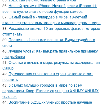
36.
Ночной режим в iPhone. Ночной режим iPhone 11:
все, что нужно знать о новой функции камеры
37.
Самый юный миллиардер в мире. 18-летний
итальянец стал самым молодым миллиардером в мире
38.
Российские школы: 10 интересных фактов, которые
стоит знать
39.
Постоянный свет или вспышка. Виды студийного
света
40.
Лучшие уловы: Как выбрать правильное приманку
для рыбалки
41.
Счастье и печаль в мире: результаты исследования
Gallup
42.
Путешествия 2023: топ-10 стран, которые стоит
посетить
43.
5 самых больших городов в мире по всем
параметрам. Каир, Египет: 20,500,000 XNUMX XNUMX
человек.
44.
Воспитание будущих ученых: простые научные