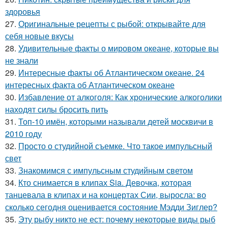
здоровья
27.
Оригинальные рецепты с рыбой: открывайте для
себя новые вкусы
28.
Удивительные факты о мировом океане, которые вы
не знали
29.
Интересные факты об Атлантическом океане. 24
интересных факта об Атлантическом океане
30.
Избавление от алкоголя: Как хронические алкоголики
находят силы бросить пить
31.
Топ-10 имён, которыми называли детей москвичи в
2010 году
32.
Просто о студийной съемке. Что такое импульсный
свет
33.
Знакомимся с импульсным студийным светом
34.
Кто снимается в клипах Sia. Девочка, которая
танцевала в клипах и на концертах Сии, выросла: во
сколько сегодня оценивается состояние Мэдди Зиглер?
35.
Эту рыбу никто не ест: почему некоторые виды рыб