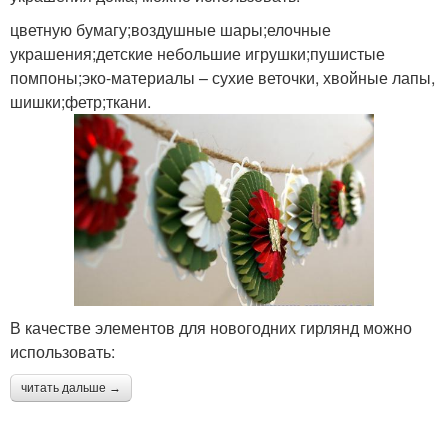
цветную бумагу;воздушные шары;елочные
украшения;детские небольшие игрушки;пушистые
помпоны;эко-материалы – сухие веточки, хвойные лапы,
шишки;фетр;ткани.
В качестве элементов для новогодних гирлянд можно
использовать:
читать дальше →