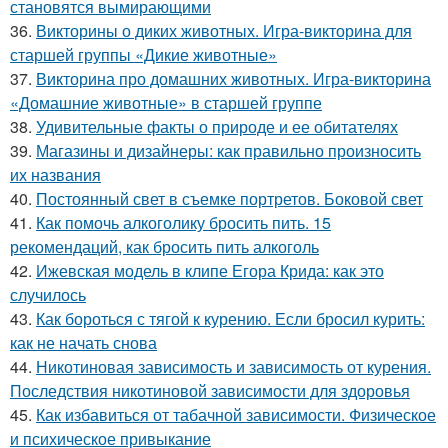
становятся вымирающими
36.
Викторины о диких животных. Игра-викторина для
старшей группы «Дикие животные»
37.
Викторина про домашних животных. Игра-викторина
«Домашние животные» в старшей группе
38.
Удивительные факты о природе и ее обитателях
39.
Магазины и дизайнеры: как правильно произносить
их названия
40.
Постоянный свет в съемке портретов. Боковой свет
41.
Как помочь алкоголику бросить пить. 15
рекомендаций, как бросить пить алкоголь
42.
Ижевская модель в клипе Егора Крида: как это
случилось
43.
Как бороться с тягой к курению. Если бросил курить:
как не начать снова
44.
Никотиновая зависимость и зависимость от курения.
Последствия никотиновой зависимости для здоровья
45.
Как избавиться от табачной зависимости. Физическое
и психическое привыкание