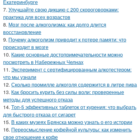
Екатеринбурге
7.
Улучшайте свою дикцию с 200 скороговорками:
практика для всех возрастов
8.
Мозг после алкоголизма: как долго длится
восстановление
9.
Почему алкоголизм приводит к потере памяти: что
происходит в мозге
10.
Какие основные достопримечательности можно
посмотреть в Набережных Челнах
11.
Эксперимент с сертифицированным алкотестером:
что мы узнали
12.
Сколько промилле алкоголя содержится в литре пива
13.
Как бросить курить без силы воли: проверенные
методы для успешного отказа
14.
Топ-5 эффективных таблеток от курения: что выбрать
для быстрого отказа от сигарет
15.
В каких музеях Брянска можно узнать о его истории
16.
Переосмысление кофейной культуры: как изменить
свое отношение к кофе