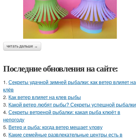
читать дальше →
Последние обновления на сайте:
1.
Секреты удачной зимней рыбалки: как ветер влияет на
клёв
2.
Как ветер влияет на клев рыбы
3.
Какой ветер любят рыбы? Секреты успешной рыбалки
4.
Секреты ветреной рыбалки: какая рыба клюёт в
непогоду
5.
Ветер и рыба: когда ветер мешает улову
6.
Какие семейные развлекательные центры есть в