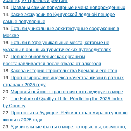
2025 году? Прогноз и рейтинг
13.
Названы самые популярные имена новорожденных
14.
Какие экскурсии по Кунгурской ледяной пещере
самые популярные
15.
Есть ли уникальные архитектурные сооружения в
Москве
16.
Есть ли в Уфе уникальные места, которые не
указаны в обычных туристических путеводителях
17.
Полное обновление: как организм
восстанавливается после отказа от алкоголя
18.
Какова история строительства Кремля и его стен
19.
Прогнозирование индекса качества жизни в разных
странах к 2025 году
20.
Мировой рейтинг стран по ичр: кто лидирует в мире
21.
The Future of Quality of Life: Predicting the 2025 Index
by Country
22.
Прогнозы на будущее: Рейтинг стран мира по уровню
жизни в 2025 году
23.
Удивительные факты о мире, которые вы, возможно,