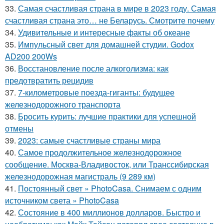
33.
Самая счастливая страна в мире в 2023 году. Самая
счастливая страна это… не Беларусь. Смотрите почему
34.
Удивительные и интересные факты об океане
35.
Импульсный свет для домашней студии. Godox
AD200 200Ws
36.
Восстановление после алкоголизма: как
предотвратить рецидив
37.
7-километровые поезда-гиганты: будущее
железнодорожного транспорта
38.
Бросить курить: лучшие практики для успешной
отмены
39.
2023: самые счастливые страны мира
40.
Самое продолжительное железнодорожное
сообщение. Москва-Владивосток, или Транссибирская
железнодорожная магистраль (9 289 км)
41.
Постоянный свет » PhotoCasa. Снимаем с одним
источником света » PhotoCasa
42.
Состояние в 400 миллионов долларов. Быстро и