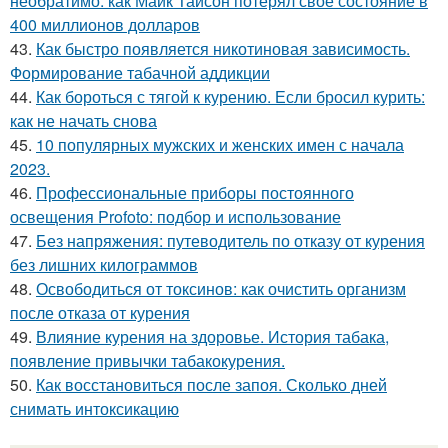
необратимо: как Майк Тайсон потерял свое состояние в
400 миллионов долларов
43.
Как быстро появляется никотиновая зависимость.
Формирование табачной аддикции
44.
Как бороться с тягой к курению. Если бросил курить:
как не начать снова
45.
10 популярных мужских и женских имен с начала
2023.
46.
Профессиональные приборы постоянного
освещения Profoto: подбор и использование
47.
Без напряжения: путеводитель по отказу от курения
без лишних килограммов
48.
Освободиться от токсинов: как очистить организм
после отказа от курения
49.
Влияние курения на здоровье. История табака,
появление привычки табакокурения.
50.
Как восстановиться после запоя. Сколько дней
снимать интоксикацию