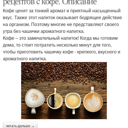
рецептов c кофе. Описание
Кофе ценят за тонкий аромат и приятный насыщенный
вкус. Также этот напиток оказывает бодрящее действие
Рецепт с пошаговыми
на организм. Поэтому многие не представляют своего
Пошаговый рецепт
фото
утра без чашечки ароматного напитка.
Кофе – это замечательный напиток! Когда мы готовим
дома, то стоит потратить несколько минут для того,
чтобы приготовить чашечку кофе - крепкого, вкусного и
Рецепт с фото
Рецепт от надежды
ароматного напитка.
читать дальше →