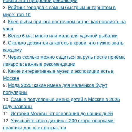
новый этап цифровой революции
3.
Рейтинг городов с самым быстрым интернетом в
мире: топ-10
4.
Клев рыбы при юго-восточном ветре: как повлиять на
улов
5.
Ветер 6 м/с: много или мало для удачной рыбалки
6.
Сколько держится алкоголь в крови: что нужно знать
каждому
7.
Через сколько можно садиться за руль после приёма
лекарств: важные рекомендации
8.
Какие интерактивные музеи и экспозиции есть в
Москве
9.
Мода 2025: какие имена для мальчиков будут
популярны
10.
Самые популярные имена детей в Москве в 2025
году названы
11.
История Москвы: от основания до наших дней
12.
Улучшайте свою дикцию с 200 скороговорками:
практика для всех возрастов