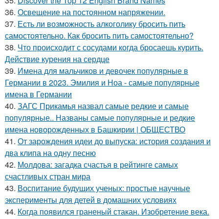
35.
Discover the Top 12 English Brand Names
36.
Освещение на постоянном напряжении.
37.
Есть ли возможность алкоголику бросить пить
самостоятельно. Как бросить пить самостоятельно?
38.
Что происходит с сосудами когда бросаешь курить.
Действие курения на сердце
39.
Имена для мальчиков и девочек популярные в
Германии в 2023. Эмилия и Ноа - самые популярные
имена в Германии
40.
ЗАГС Прикамья назвал самые редкие и самые
популярные.. Названы самые популярные и редкие
имена новорожденных в Башкирии | ОБЩЕСТВО
41.
От зарождения идеи до выпуска: история создания и
два клипа на одну песню
42.
Молдова: загадка счастья в рейтинге самых
счастливых стран мира
43.
Воспитание будущих ученых: простые научные
эксперименты для детей в домашних условиях
44.
Когда появился граненый стакан. Изобретение века.