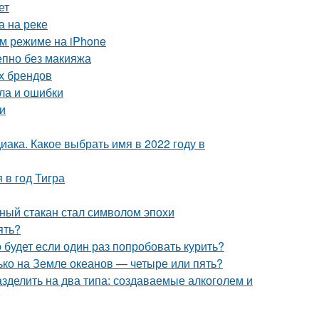
ет
а на реке
ом режиме на iPhone
епно без макияжа
ых брендов
ла и ошибки
и
иака. Какое выбрать имя в 2022 году в
 в год Тигра
еный стакан стал символом эпохи
ять?
 будет если один раз попробовать курить?
лько на Земле океанов — четыре или пять?
зделить на два типа: создаваемые алкоголем и