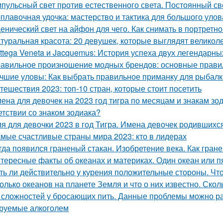
пульсный свет против естественного света. Постоянный св
плавочная удочка: мастерство и тактика для большого улов
енический свет на айфон для чего. Как снимать в портретн
туральная красота: 20 девушек, которые выглядят великол
ttega Veneta и Jacquemus: История успеха двух легендарн
авильное произношение модных брендов: основные прави
чшие уловы: Как выбрать правильное приманку для рыбалк
тешествия 2023: топ-10 стран, которые стоит посетить
ена для девочек на 2023 год тигра по месяцам и знакам зод
етствии со знаком зодиака?
я для девочки 2023 в год Тигра. Имена девочек родившихся
мые счастливые страны мира 2023: кто в лидерах
гда появился граненый стакан. Изобретение века. Как гран
тересные факты об океанах и материках. Один океан или п
ть ли действительно у курения положительные стороны. Что
олько океанов на планете Земля и что о них известно. Ско
 сложностей у бросающих пить. Данные проблемы можно ра
руемые алкоголем