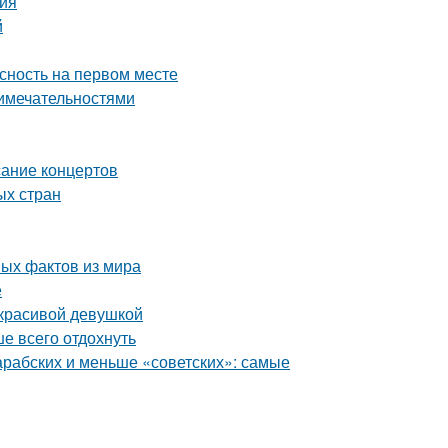
тия
й
асность на первом месте
римечательностями
сание концертов
ых стран
ных фактов из мира
е
 красивой девушкой
ше всего отдохнуть
рабских и меньше «советских»: самые