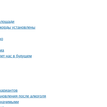
 площади
екорды установлены
во
зма
дет нас в будущем
вариантов
ановления после алкоголя
 значимыми