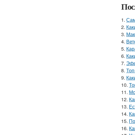
Пос
1.
Сам
2.
Как
3.
Мак
4.
Вет
5.
Кар
6.
Как
7.
Эфф
8.
Топ
9.
Как
10.
То
11.
Мо
12.
Ка
13.
Ес
14.
Ка
15.
По
16.
Ка