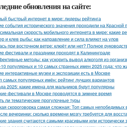
ледние обновления на сайте:
ый быстрый интернет в мире: лидеры рейтинга
ие события исторического значения проходили на Красной
симальная скорость мобильного интернета в мире: какие р
ер и клев рыбы: как направление и сила влияют на улов
ась при восточном ветре: клюёт или нет? Полное руководст
ие фестивали и праздники проходят в Калининграде
ективные методы: как ускорить вывод алкоголя из органи
-10 популярных и 10 самых странных имен 2025 года: что ж
ие интерактивные музеи и экспозиции есть в Москве
п самых популярных имён: рейтинг лучших вариантов
да 2025: какие имена для мальчиков будут популярны
кие фестивали в Москве проводятся в зимнее время
ть ли тематические прогулочные туры
кая скороговорка самая сложная: Топ самых непобедимых 
сле вечеринки: сколько времени мозгу требуется для восст
кие здания считаются самыми красивыми или исторически