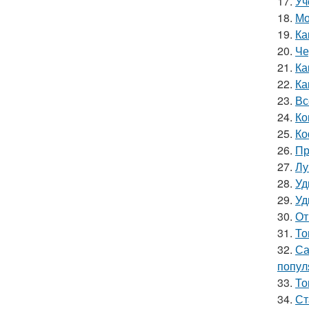
17.
Уч
18.
Мо
19.
Ка
20.
Че
21.
Ка
22.
Ка
23.
Вс
24.
Ко
25.
Ко
26.
Пр
27.
Лу
28.
Уд
29.
Уд
30.
От
31.
То
32.
Са
попул
33.
То
34.
Ст