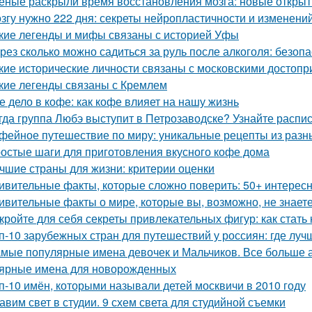
еные раскрыли время восстановления мозга: новые откры
згу нужно 222 дня: секреты нейропластичности и изменени
кие легенды и мифы связаны с историей Уфы
рез сколько можно садиться за руль после алкоголя: безоп
кие исторические личности связаны с московскими достоп
кие легенды связаны с Кремлем
е дело в кофе: как кофе влияет на нашу жизнь
гда группа Любэ выступит в Петрозаводске? Узнайте распи
фейное путешествие по миру: уникальные рецепты из разн
остые шаги для приготовления вкусного кофе дома
чшие страны для жизни: критерии оценки
ивительные факты, которые сложно поверить: 50+ интерес
ивительные факты о мире, которые вы, возможно, не знает
кройте для себя секреты привлекательных фигур: как стать
п-10 зарубежных стран для путешествий у россиян: где луч
мые популярные имена девочек и Мальчиков. Все больше а
ярные имена для новорожденных
п-10 имён, которыми называли детей москвичи в 2010 году
авим свет в студии. 9 схем света для студийной съемки