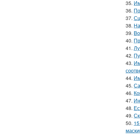
35.
Им
36.
По
37.
Сц
38.
На
39.
Bo
40.
Пр
41.
Лу
42.
Пу
43.
Им
соотв
44.
Им
45.
Са
46.
Ко
47.
Ин
48.
Ес
49.
Ск
50.
15
маски