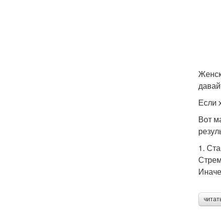
Женск
давай
Если 
Вот м
резуль
1. Ст
Стрем
Иначе
читат