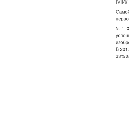
Мил
Самой
перво
№ 1. 
успеш
изобр
В 201
33% ак