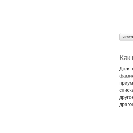
читат
Как
Доля 
фамил
приум
списк
друго
драго