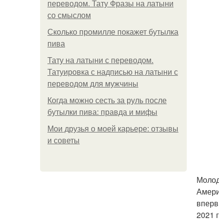
переводом. Тату Фразы на латыни
со смыслом
Сколько промилле покажет бутылка
пива
Тату на латыни с переводом.
Татуировка с надписью на латыни с
переводом для мужчины
Когда можно сесть за руль после
бутылки пива: правда и мифы
Мои друзья о моей карьере: отзывы
и советы
Молод
Амери
вперв
2021 