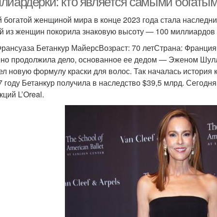
лиардерки: кто является самыми богаты
 богатой женщиной мира в конце 2023 года стала наследни
й из женщин покорила знаковую высоту — 100 миллиардов
Франсуаза Бетанкур МайерсВозраст: 70 летСтрана: Франци
но продолжила дело, основанное ее дедом — Эженом Шулле
ел новую формулу краски для волос. Так началась история к
7 году Бетанкур получила в наследство $39,5 млрд. Сегодн
ций L’Oreal.