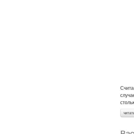
Счита
случа
стольк
читат
Вас