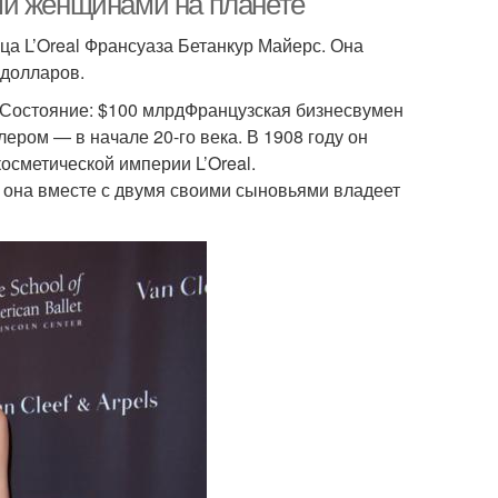
ми женщинами на планете
ца L’Oreal Франсуаза Бетанкур Майерс. Она
 долларов.
яСостояние: $100 млрдФранцузская бизнесвумен
ром — в начале 20-го века. В 1908 году он
осметической империи L’Oreal.
я она вместе с двумя своими сыновьями владеет