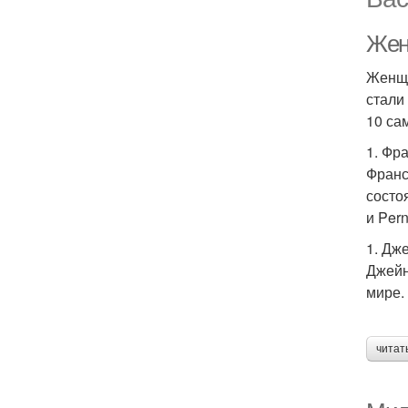
Жен
Женщи
стали
10 са
1. Фр
Франс
состо
и Pern
1. Дж
Джейн
мире.
читат