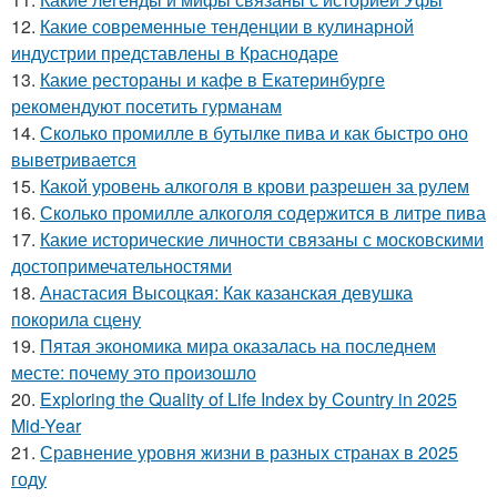
12.
Какие современные тенденции в кулинарной
индустрии представлены в Краснодаре
13.
Какие рестораны и кафе в Екатеринбурге
рекомендуют посетить гурманам
14.
Сколько промилле в бутылке пива и как быстро оно
выветривается
15.
Какой уровень алкоголя в крови разрешен за рулем
16.
Сколько промилле алкоголя содержится в литре пива
17.
Какие исторические личности связаны с московскими
достопримечательностями
18.
Анастасия Высоцкая: Как казанская девушка
покорила сцену
19.
Пятая экономика мира оказалась на последнем
месте: почему это произошло
20.
Exploring the Quality of Life Index by Country in 2025
Mid-Year
21.
Сравнение уровня жизни в разных странах в 2025
году