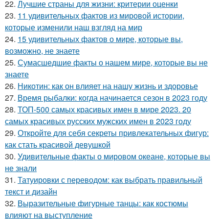
22.
Лучшие страны для жизни: критерии оценки
23.
11 удивительных фактов из мировой истории,
которые изменили наш взгляд на мир
24.
15 удивительных фактов о мире, которые вы,
возможно, не знаете
25.
Сумасшедшие факты о нашем мире, которые вы не
знаете
26.
Никотин: как он влияет на нашу жизнь и здоровье
27.
Время рыбалки: когда начинается сезон в 2023 году
28.
ТОП-500 самых красивых имен в мире 2023. 20
самых красивых русских мужских имен в 2023 году
29.
Откройте для себя секреты привлекательных фигур:
как стать красивой девушкой
30.
Удивительные факты о мировом океане, которые вы
не знали
31.
Татуировки с переводом: как выбрать правильный
текст и дизайн
32.
Выразительные фигурные танцы: как костюмы
влияют на выступление