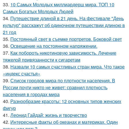
33.
10 Самых Молодых миллиардерш мира. ТОП 10
Самых Богатых Молодых Людей
34.
Путешествие длиной в 21 день. На фестивале "День
культур" расскажут об одиночном путешествии длиною в
21 год
35.
Постоянный свет в съемке портретов. Боковой свет
36.
Освещение на постоянном напряжении.
37.
Как побороть никотиновую зависимость. Лечение
тяжелой привязанности к сигаретам
38.
Назвали 10 самых счастливых стран мира. Что такое
«индекс счастья»
39.
Список городов мира по плотности населения. В
России почти никто не живет: сравнил плотность
населения в городах мира
40.
Разнообразие красоты: 12 основных типов женских
фигур
41.
Леонид Гайдай: жизнь и творчество
42.
Интересные факты об океанах и материках. Один
океан или пять?