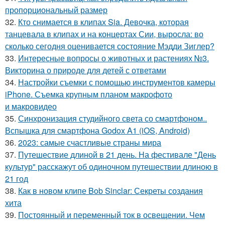
пропорциональный размер
32.
Кто снимается в клипах Sia. Девочка, которая
танцевала в клипах и на концертах Сии, выросла: во
сколько сегодня оценивается состояние Мэдди Зиглер?
33.
Интересные вопросы о животных и растениях №3.
Викторина о природе для детей с ответами
34.
Настройки съемки с помощью инструментов камеры
iPhone. Съемка крупным планом макрофото
и макровидео
35.
Синхронизация студийного света со смартфоном..
Вспышка для смартфона Godox A1 (iOS, Android)
36.
2023: самые счастливые страны мира
37.
Путешествие длиной в 21 день. На фестивале "День
культур" расскажут об одиночном путешествии длиною в
21 год
38.
Как в новом клипе Bob Sinclar: Секреты создания
хита
39.
Постоянный и переменный ток в освещении. Чем