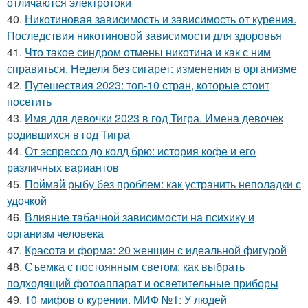
отличаются электротоки
40.
Никотиновая зависимость и зависимость от курения.
Последствия никотиновой зависимости для здоровья
41.
Что такое синдром отмены никотина и как с ним
справиться. Неделя без сигарет: изменения в организме
42.
Путешествия 2023: топ-10 стран, которые стоит
посетить
43.
Имя для девочки 2023 в год Тигра. Имена девочек
родившихся в год Тигра
44.
От эспрессо до колд брю: история кофе и его
различных вариантов
45.
Поймай рыбу без проблем: как устранить неполадки с
удочкой
46.
Влияние табачной зависимости на психику и
организм человека
47.
Красота и форма: 20 женщин с идеальной фигурой
48.
Съемка с постоянным светом: как выбрать
подходящий фотоаппарат и осветительные приборы
49.
10 мифов о курении. МИФ №1: У людей