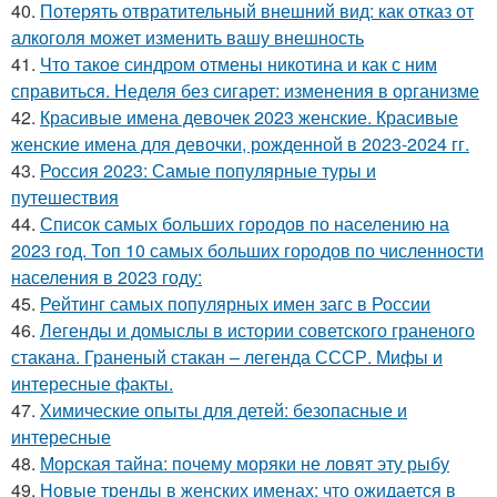
40.
Потерять отвратительный внешний вид: как отказ от
алкоголя может изменить вашу внешность
41.
Что такое синдром отмены никотина и как с ним
справиться. Неделя без сигарет: изменения в организме
42.
Красивые имена девочек 2023 женские. Красивые
женские имена для девочки, рожденной в 2023-2024 гг.
43.
Россия 2023: Самые популярные туры и
путешествия
44.
Список самых больших городов по населению на
2023 год. Топ 10 самых больших городов по численности
населения в 2023 году:
45.
Рейтинг самых популярных имен загс в России
46.
Легенды и домыслы в истории советского граненого
стакана. Граненый стакан – легенда СССР. Мифы и
интересные факты.
47.
Химические опыты для детей: безопасные и
интересные
48.
Морская тайна: почему моряки не ловят эту рыбу
49.
Новые тренды в женских именах: что ожидается в