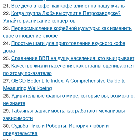
21.
Все дело в кофе: как кофе влияет на нашу жизнь
22.
Когда группа Любэ выступит в Петрозаводске?
Узнайте расписание концертов
23.
Переосмысление кофейной культуры: как изменить
свое отношение к кофе
24.
Простые шаги для приготовления вкусного кофе
дома
25.
Сравнение ВВП на душу населения: кто выигрывает
26.
Качество жизни населения: как страны оцениваются
по этому показателю
27.
OECD Better Life Index: A Comprehensive Guide to
Measuring Well-being
28.
Удивительные факты о мире, которые вы, возможно,
не знаете
29.
Табачная зависимость: как работают механизмы
зависимости
30.
Судьба Чико и Роберты: История любви и
предательства