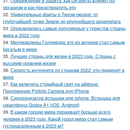
31.
Повреждение и защита: как сигареты влияют на
организм и как предотвратить это
32.
Удивительные факты о Тихом океане: от
глубочайшей точки Земли до крупнейшего архипелага
33.
Определились самые популярные у туристов страны
мира в 2022 году
34.
Миллиардеры Голливуда: кто из актеров стал самым
богатым в мире
35.
Лучшие страны для жизни в 2023 году. Страны с
высоким уровнем жизни
36.
Скорость интернета по странам 2022: кто лидирует в
мире
37.
Как включить студийный свет на айфоне.
Приложение Profoto Camera для iPhone
38.
Синхронизатор вспышки для iphone. Вспышка для
смартфона Godox A1 (iOS, Android)
39.
В каком городе мира проживает больше всего
человек в 2023 году. Какой город мира стал самым
густонаселенным в 2023-м?