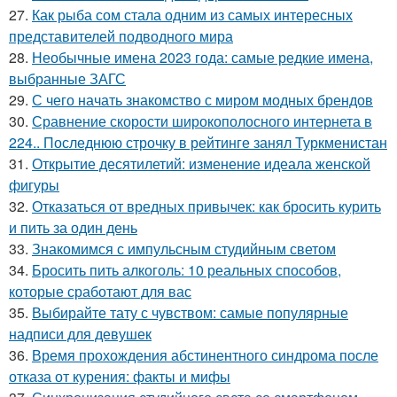
27.
Как рыба сом стала одним из самых интересных
представителей подводного мира
28.
Необычные имена 2023 года: самые редкие имена,
выбранные ЗАГС
29.
С чего начать знакомство с миром модных брендов
30.
Сравнение скорости широкополосного интернета в
224.. Последнюю строчку в рейтинге занял Туркменистан
31.
Открытие десятилетий: изменение идеала женской
фигуры
32.
Отказаться от вредных привычек: как бросить курить
и пить за один день
33.
Знакомимся с импульсным студийным светом
34.
Бросить пить алкоголь: 10 реальных способов,
которые сработают для вас
35.
Выбирайте тату с чувством: самые популярные
надписи для девушек
36.
Время прохождения абстинентного синдрома после
отказа от курения: факты и мифы