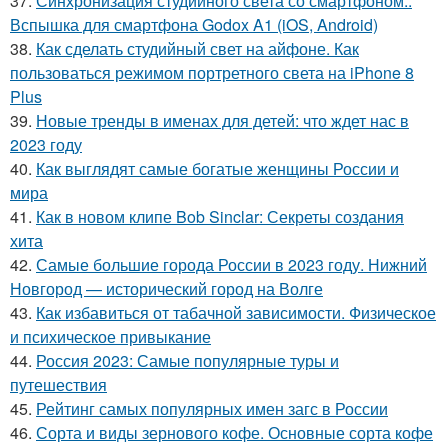
37.
Синхронизация студийного света со смартфоном..
Вспышка для смартфона Godox A1 (iOS, Android)
38.
Как сделать студийный свет на айфоне. Как
пользоваться режимом портретного света на iPhone 8
Plus
39.
Новые тренды в именах для детей: что ждет нас в
2023 году
40.
Как выглядят самые богатые женщины России и
мира
41.
Как в новом клипе Bob Sinclar: Секреты создания
хита
42.
Самые большие города России в 2023 году. Нижний
Новгород — исторический город на Волге
43.
Как избавиться от табачной зависимости. Физическое
и психическое привыкание
44.
Россия 2023: Самые популярные туры и
путешествия
45.
Рейтинг самых популярных имен загс в России
46.
Сорта и виды зернового кофе. Основные сорта кофе