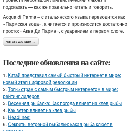
подсказать — как же правильно читать и говорить.
Acqua di Parma – с итальянского языка переводится как
«Пармская вода», а читается и произносится достаточно
просто: «Аква Ди Парма», с ударением в первом слоге.
читать дальше →
Последние обновления на сайте:
1.
Китай представил самый быстрый интернет в мире:
новый этап цифровой революции
2.
Топ-5 стран с самым быстрым интернетом в мире:
рейтинг лидеров
3.
Весенняя рыбалка: Как погода влияет на клев рыбы
4.
Как ветер влияет на клев рыбы
5.
Headlines:
6.
Секреты ветреной рыбалки: какая рыба клюёт в