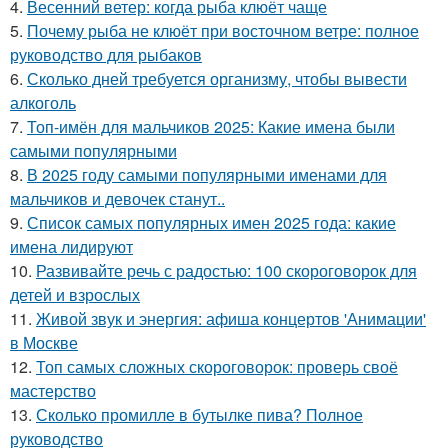
4.
Весенний ветер: когда рыба клюёт чаще
5.
Почему рыба не клюёт при восточном ветре: полное
руководство для рыбаков
6.
Сколько дней требуется организму, чтобы вывести
алкоголь
7.
Топ-имён для мальчиков 2025: Какие имена были
самыми популярными
8.
В 2025 году самыми популярными именами для
мальчиков и девочек станут..
9.
Список самых популярных имен 2025 года: какие
имена лидируют
10.
Развивайте речь с радостью: 100 скороговорок для
детей и взрослых
11.
Живой звук и энергия: афиша концертов 'Анимации'
в Москве
12.
Топ самых сложных скороговорок: проверь своё
мастерство
13.
Сколько промилле в бутылке пива? Полное
руководство