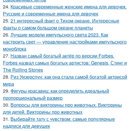
24.
Красивые современные женские имена для девочек.
Русские и современные имена для девочек
25.
21 интересный факт о Тихом океане. Интересные
факты о самом большом океане планеты
26.
Лучшие модели импульсного света 2023. Как
настроить свет — управление настройками импульсного
моноблока
27.
Назван самый богатый актёр по версии Forbes.
Forbes назвал самых богатых артистов: Genesis, Стинг и
The Rolling Stones
28.
Риз Уизерспун: как она стала самой богатой актрисой
мира
29.
Фигуры красавиц: как определить идеальный
пропорциональный размер
30.
Вопросы для викторины про животных. Викторины
для детей. Викторины про животных
31.
Выбирайте тату с чувством: самые популярные
надписи для девушек