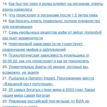
14.
Как быстро пиво и водка влияют на организм: ответы
врача-нарколога
15.
Что происходит в организме после 1.5 литра пива
16.
Как бросить курить правильно: полное руководство
для начинающих
17.
Семь необычных рецептов кофе от звёзд: попробуй
как пьют знаменитости
18.
Никотиновой зависимости не существует:
развенчание мифов и заблуждений
19.
Психологическая зависимость курильщика от
30.05.22: как это происходит и как ее преодолеть
20.
Удивительные факты об океане, которые вы,
возможно, не знаете
21.
Рыбалка в Genshin Impact. Прохождение квеста
«Взрывной рост популяции»
22.
25 самых богатых стран мира в 2023 году. Какая
нация мира самая богатая
23.
Рождение российской поп-музыки: от ВИА до
современных хитов