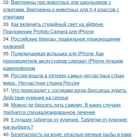
32.
Викторины про животных для школьников с
ответами. Викторина о животных для 3-4 классов с
ответами
33.
Как включить студийный свет на айфоне.
Приложение Profoto Camera для iPhone
34.
Российские бренды: правильное произношение
названий
35.
Подключаемая вспышка для iPhone. Как
производители аксессуаров сделают iPhone лучшим
камерофоном
36.
Россия вошла в пятерку самых несчастных стран
мира.. Несчастная страна Россия
37.
Что происходит с сосудами когда бросаешь курить.
Действие курения на сердце
38.
Можно ли бросить пить самому. В каких случаях
требуется специализированное лечение
39.
5 лучших таблеток от курения. Таблетки от курения:
как выбрать?
40.
Безопасность на воде: опасные речные рыбы и раки