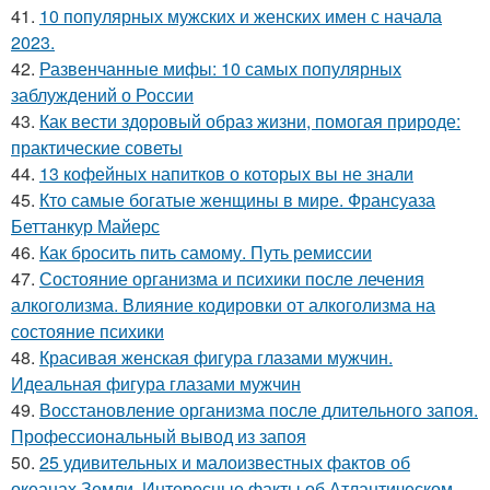
41.
10 популярных мужских и женских имен с начала
2023.
42.
Развенчанные мифы: 10 самых популярных
заблуждений о России
43.
Как вести здоровый образ жизни, помогая природе:
практические советы
44.
13 кофейных напитков о которых вы не знали
45.
Кто самые богатые женщины в мире. Франсуаза
Беттанкур Майерс
46.
Как бросить пить самому. Путь ремиссии
47.
Состояние организма и психики после лечения
алкоголизма. Влияние кодировки от алкоголизма на
состояние психики
48.
Красивая женская фигура глазами мужчин.
Идеальная фигура глазами мужчин
49.
Восстановление организма после длительного запоя.
Профессиональный вывод из запоя
50.
25 удивительных и малоизвестных фактов об
океанах Земли. Интересные факты об Атлантическом