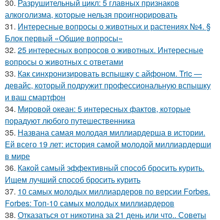
30.
Разрушительный цикл: 5 главных признаков
алкоголизма, которые нельзя проигнорировать
31.
Интересные вопросы о животных и растениях №4. §
Блок первый «Общие вопросы»
32.
25 интересных вопросов о животных. Интересные
вопросы о животных с ответами
33.
Как синхронизировать вспышку с айфоном. Tric —
девайс, который подружит профессиональную вспышку
и ваш смартфон
34.
Мировой океан: 5 интересных фактов, которые
порадуют любого путешественника
35.
Названа самая молодая миллиардерша в истории.
Ей всего 19 лет: история самой молодой миллиардерши
в мире
36.
Какой самый эффективный способ бросить курить.
Ищем лучший способ бросить курить
37.
10 самых молодых миллиардеров по версии Forbes.
Forbes: Топ-10 самых молодых миллиардеров
38.
Отказаться от никотина за 21 день или что.. Советы