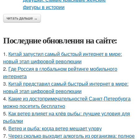
читать дальше →
Последние обновления на сайте:
1.
Китай запустил самый быстрый интернет в мире:
новый этап цифровой революции
2.
Где Россия в глобальном рейтинге мобильного
интернета
3.
Китай представил самый быстрый интернет в мире:
новый этап цифровой революции
4.
Какие из достопримечательностей Санкт-Петербурга
можно посетить бесплатно
5.
Как ветер влияет на клёв рыбы: лучшие условия для
рыбалки
6.
Ветер и рыба: когда ветер мешает улову
7.
Через сколько выходит алкоголь из организма: полное