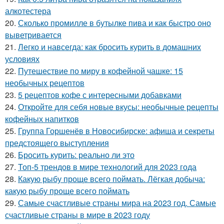
алкотестера
20.
Сколько промилле в бутылке пива и как быстро оно
выветривается
21.
Легко и навсегда: как бросить курить в домашних
условиях
22.
Путешествие по миру в кофейной чашке: 15
необычных рецептов
23.
5 рецептов кофе с интересными добавками
24.
Откройте для себя новые вкусы: необычные рецепты
кофейных напитков
25.
Группа Горшенёв в Новосибирске: афиша и секреты
предстоящего выступления
26.
Бросить курить: реально ли это
27.
Топ-5 трендов в мире технологий для 2023 года
28.
Какую рыбу проще всего поймать. Лёгкая добыча:
какую рыбу проще всего поймать
29.
Самые счастливые страны мира на 2023 год. Самые
счастливые страны в мире в 2023 году