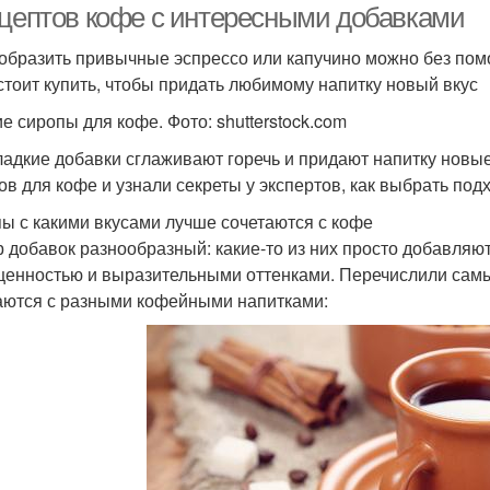
ецептов кофе с интересными добавками
образить привычные эспрессо или капучино можно без пом
стоит купить, чтобы придать любимому напитку новый вкус
е сиропы для кофе. Фото: shutterstock.com
ладкие добавки сглаживают горечь и придают напитку новы
ов для кофе и узнали секреты у экспертов, как выбрать по
ы с какими вкусами лучше сочетаются с кофе
 добавок разнообразный: какие-то из них просто добавляют
енностью и выразительными оттенками. Перечислили самы
аются с разными кофейными напитками: