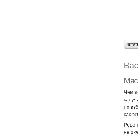
читат
Вас
Мас
Чем д
капуч
по вз
как эс
Рецеп
не ок