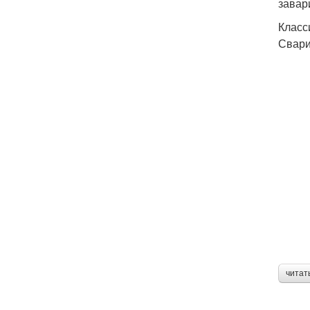
завар
Класс
Свари
читат