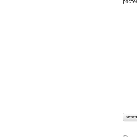
расте
читат