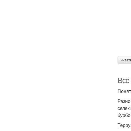
читат
Всё 
Понят
Разно
селек
бурбо
Терру