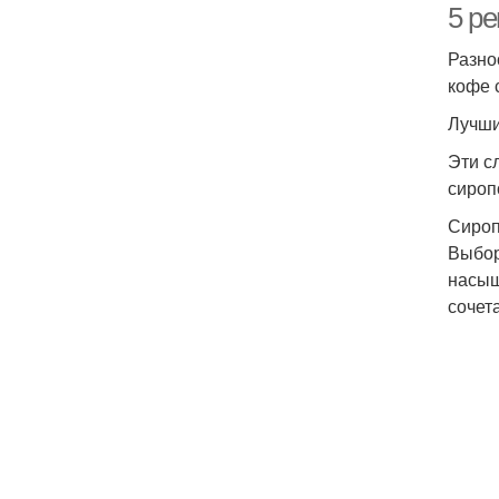
5 р
Разно
кофе 
Лучши
Эти с
сироп
Сироп
Выбор
насыщ
сочет