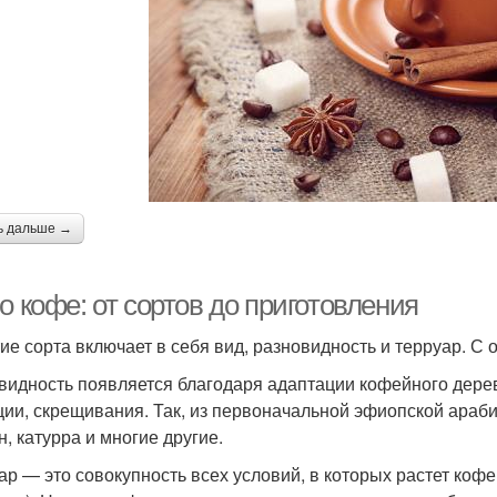
ь дальше →
о кофе: от сортов до приготовления
ие сорта включает в себя вид, разновидность и терруар. С
видность появляется благодаря адаптации кофейного дерева
ции, скрещивания. Так, из первоначальной эфиопской араби
н, катурра и многие другие.
ар — это совокупность всех условий, в которых растет коф